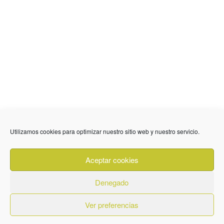
636 01 61 85
Fuente Palmera
info @ fuentepalmerainformacion.es
Utilizamos cookies para optimizar nuestro sitio web y nuestro servicio.
Privacidad
Aviso legal
Cookies
Aceptar cookies
Quiénes Somos
Contacto
Denegado
Ver preferencias
© 2026. Diseñado por
BeLynx Digital