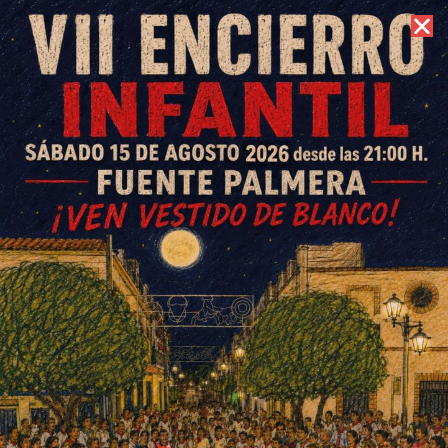
9 de agosto de 2026 //
Contacto
Un grancanario residente en
Écija se lleva los 4.000 euros
de la IV Caca de la Vaca Party
ESCRITO POR
E. G. MORÁN
1 DE JUNIO DE 2026
EN
SOCIEDAD