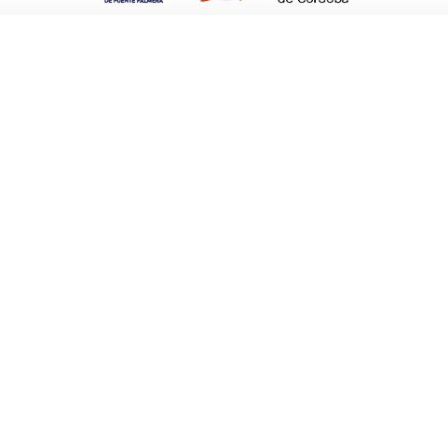
ría.
».