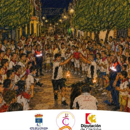
a el
escenario
o las
avesura y
l éxito
es a beneficio de la Comisión de Festejos.