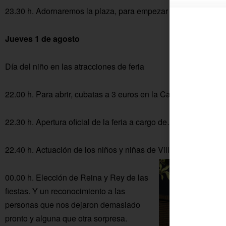
23.30 h. Adornaremos la plaza, para empezar la feria con aleg
Jueves 1 de agosto
Día del niño en las atracciones de feria
22.00 h. Para abrir, cubatas a 3 euros en la Caseta «El Pintor
22.30 h. Apertura oficial de la feria a cargo de…
22.40 h. Actuación de los niños y niñas de Villalón.
00.00 h. Elección de Reina y Rey de las
fiestas. Y un reconocimiento a las
personas que nos dejaron demasiado
pronto y alguna que otra sorpresa.