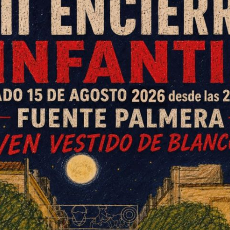
de Villalón 2019, que se celebra
les. La Comisión de Festejos con
 Rossi, han preparado unas
 del agrado de
vecin@s
y