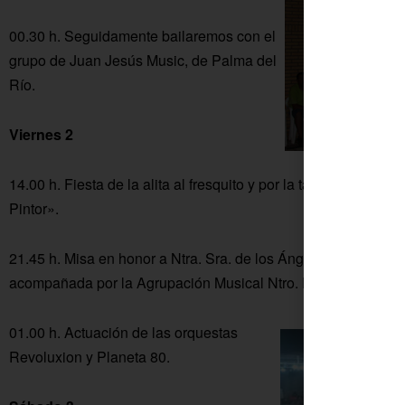
00.30 h. Seguidamente bailaremos con el
grupo de Juan Jesús Music, de Palma del
Río.
Viernes 2
14.00 h. Fiesta de la alita al fresquito y por la tarde tirada de
Pintor».
21.45 h. Misa en honor a Ntra. Sra. de los Ángeles. A continua
acompañada por la Agrupación Musical Ntro. Padre Jesús de 
01.00 h. Actuación de las orquestas
Revoluxion y Planeta 80.