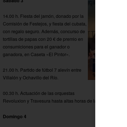
Sábado 3
14.00 h. Fiesta del jamón, donado por la
Comisión de Festejos, y fiesta del cubata,
con regalo seguro. Además, concurso de
tortillas de papas con 20 € de premio en
consumiciones para el ganador o
ganadora, en Caseta «El Pintor».
21.00 h. Partido de fútbol 7 alevín entre
Villalón y Ochavillo del Río.
La Orquesta 
00.30 h. Actuación de las orquestas
Revoluxion y Travesura hasta altas horas de la madrugada.
Domingo 4