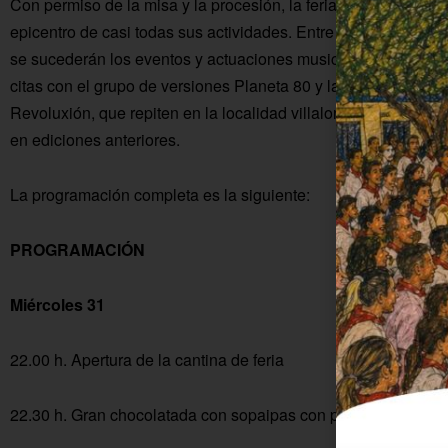
Con permiso de la misa y la procesión, la feria tiene en la plaz
epicentro de casi todas sus actividades. Entre la cantina y el 
se sucederán los eventos y actuaciones musicales, destacand
citas con el grupo de versiones Planeta 80 y las orquestas Tr
Revoluxión, que repiten en la localidad villalonera después de
en ediciones anteriores.
La programación completa es la siguiente:
PROGRAMACIÓN
Miércoles 31
22.00 h. Apertura de la cantina de feria
22.30 h. Gran chocolatada con sopaipas con precios asequibl