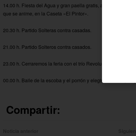
14.00 h. Fiesta del Agua y gran paella gratis, amenizada con 
que se anime, en la Caseta «El Pintor».
20.30 h. Partido Solteras contra casadas.
21.00 h. Partido Solteros contra casados.
23.00 h. Cerraremos la feria con el trío Revolushow.
00.00 h. Baile de la escoba y el porrón y elegiremos a la pare
Compartir:
Noticia anterior
Siguien