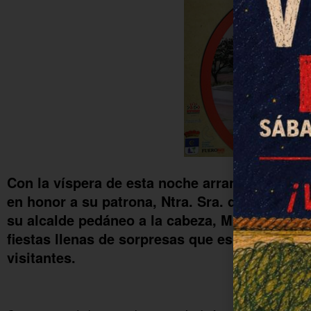
Con la víspera de esta noche arranca la Feria 
en honor a su patrona, Ntra. Sra. de los Ánge
su alcalde pedáneo a la cabeza, Miguel Ángel
fiestas llenas de sorpresas que esperan sean
visitantes.