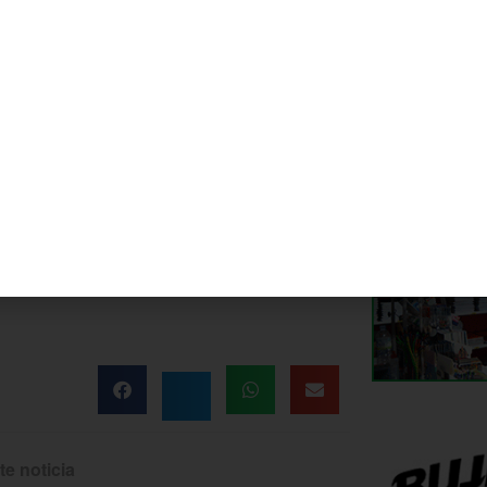
cante flamenco a cargo de La K-abra y del
ja más bailona.
te noticia