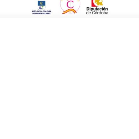
i, señaló que su equipo se había “confiado
 los conjuntos más fuertes. A pesar de este
os con
El Villar, Eduocio y Los Crespos
”.
ueron campeones en 2012, son un equipo muy
gadores, la mayoría de Ochavillo, más tres de