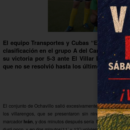
El equipo
Transportes y Cubas “El niño el pi
clasificación en el grupo A del
Campeonato de
su victoria por 5-3 ante
El Villar B
en un par
que no se resolvió hasta los últimos diez min
El conjunto de Ochavillo salió excesivamente relajado y se 
los villarengos, que se presentaron sin ningún cambio en 
marcador
Iván
, y dos minutos después sería
Miguel
quién ano
duró poco, y en dos minutos(11’ y 12’) volvieron las tablas al