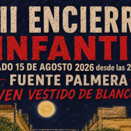
chi”
encabeza provisionalmente la
 Fútbol 7
de Fuente Palmera tras
tido emocionante en el marcador
utos.
vió sorprendido en los primeros compases por
el banquillo. A los cinco minutos abrió el
tó el 0-2 favorable a El Villar. Pero la alegría
 marcador, con un gol en propia puerta de Iván