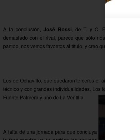
A la conclusión,
José Rossi
, de T. y C. El niño el pich
demasiado con el rival, parece que sólo nos motivamos con
partido, nos vemos favoritos al título, y creo que lo pelearem
Los de Ochavillo, que quedaron terceros el año pasado y f
técnico y con grandes individualidades. Los forman quince ju
Fuente Palmera y uno de La Ventilla.
A falta de una jornada para que concluya