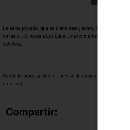
La sexta jornada, que se cierra este jueves, podría devolver e
de las 21.30 horas a Los Litris. Una hora antes el New Team
cañetera.
Según la organización, el lunes 4 de agosto se disputarán la
gran final.
Compartir: