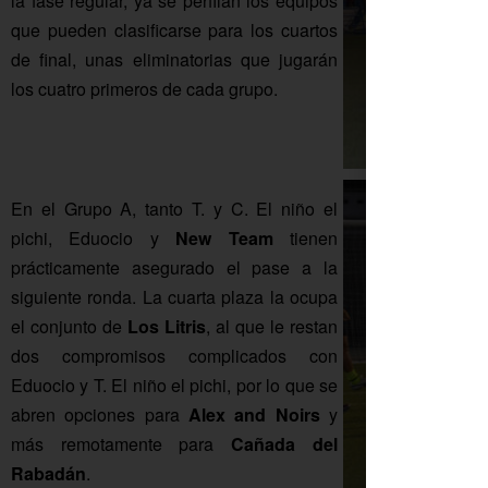
la fase regular, ya se perfilan los equipos
que pueden clasificarse para los cuartos
de final, unas eliminatorias que jugarán
los cuatro primeros de cada grupo.
En el Grupo A, tanto T. y C. El niño el
pichi, Eduocio y
New Team
tienen
prácticamente asegurado el pase a la
siguiente ronda. La cuarta plaza la ocupa
el conjunto de
Los Litris
, al que le restan
dos compromisos complicados con
Eduocio y T. El niño el pichi, por lo que se
abren opciones para
Alex and Noirs
y
más remotamente para
Cañada del
Rabadán
.