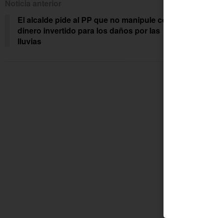
Noticia anterior
Siguien
El alcalde pide al PP que no manipule con el
Arra
dinero invertido para los daños por las
lluvias