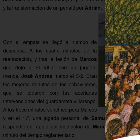
y la transformación de un penalti por
Adrián
.
Con el empate se llegó al tiempo de
descanso. A los cuatro minutos de la
reanudación, y tras la lesión de
Marcos
que dejó a El Villar con un jugador
menos,
José Andrés
marcó el 3-2. Eran
los mejores minutos de los ochavilleros,
que se toparon con las acertadas
intervenciones del guardameta villarengo.
A los trece minutos se reincorpora Marcos
y en el 17’, una jugada personal de
Samuel
culmina con 
respondieron rápido por mediación de
Manolillo
, sentencia
minuto del tiempo reglamentario.