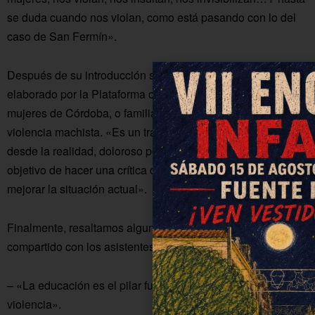
se duda cuando nos violan, como está pasando con lo del
caso de San Fermín».
Después de su introducción se ha emitido un documental
elaborado por la Plataforma con testimonios reales de
mujeres de Córdoba, o familiares de éstas, que han sufrido
violencia machista. «Es un trabajo que quisimos hacer
desde la realidad, doloroso por lo que cuentan, pero con el
objetivo de hacer una crítica constructiva para intentar
mejorar la situación actual».
Finalmente, resaltamos algunas frases y reflexiones que ha
compartido con los asistentes:
– «La educación es el pilar fundamental para acabar con la
violencia».