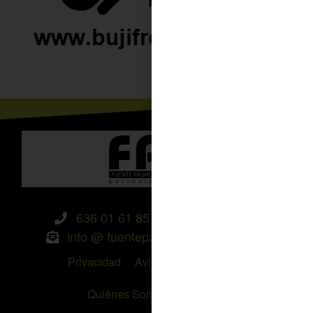
636 01 61 85
Fuente Palmera
info @ fuentepalmerainformacion.es
Privacidad
Aviso legal
Cookies
Quiénes Somos
Contacto