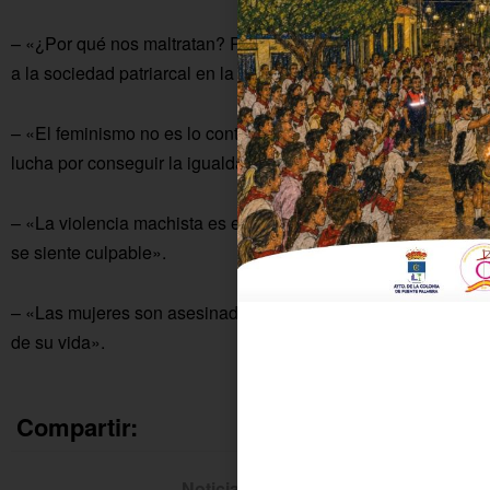
– «¿Por qué nos maltratan? Porque hay desigualdad debido
a la sociedad patriarcal en la que vivimos».
– «El feminismo no es lo contrario del machismo, ya que
lucha por conseguir la igualdad en todos los niveles».
– «La violencia machista es el único delito donde la víctima
se siente culpable».
– «Las mujeres son asesinadas cuanto toman las riendas
de su vida».
Compartir:
Noticia anterior