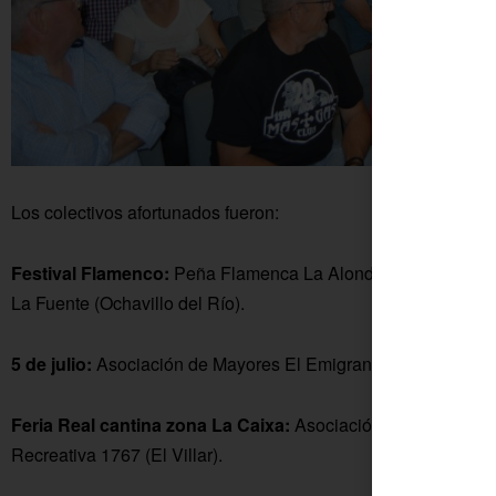
Los colectivos afortunados fueron:
Festival Flamenco:
Peña Flamenca La Alondra (Cañada del
La Fuente (Ochavillo del Río).
5 de julio:
Asociación de Mayores El Emigrante (Villalón).
Su
Feria Real cantina zona La Caixa:
Asociación Cultural Venti
Recreativa 1767 (El Villar).