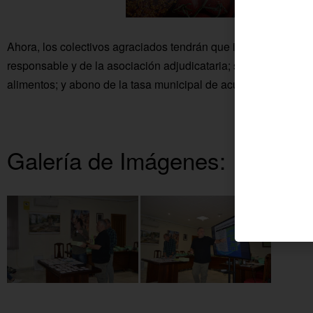
Ahora, los colectivos agraciados tendrán que ir preparando l
responsable y de la asociación adjudicataria; seguro de Resp
alimentos; y abono de la tasa municipal de acuerdo a la orden
Galería de Imágenes: