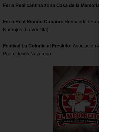
Feria Real cantina zona Casa de la Memoria:
CD El Villar.
S
Feria Real Rincón Cubano:
Hermandad San Isidro El Villar.
Naranjos (La Ventilla).
Festival La Colonia al Freskito:
Asociación 4 Patitas (Fuent
Padre Jesús Nazareno.