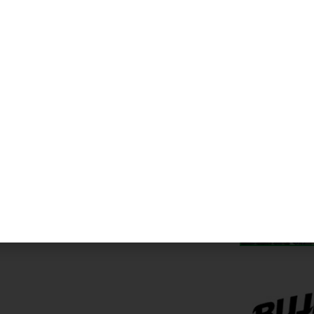
a siguiente documentación: DNI o CIF del
onsabilidad Civil; carnet de manipulador de
anza fiscal vigente.