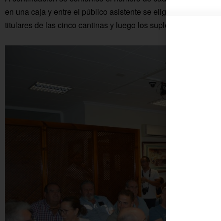
en una caja y entre el público asistente se eligieron a las ma
titulares de las cinco cantinas y luego los suplentes.