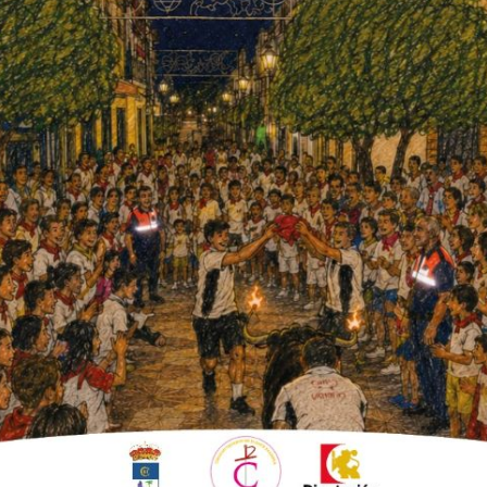
el sorteo público celebrado ayer
nte Palmera, con la asistencia al
los, una de las normas de
tura, Rubén Ruiz, fueron los encargados de
os aspiraba cada asociación, pues pudieron
ciones que explotaron alguna de las
e pueden subcontratar y que hay obligación
a Colonia al Freskito».
); Día de La Colonia (5 de julio); Feria Real
Freskito (19 de septiembre).
 el sorteo, se metieron todas las papeletas