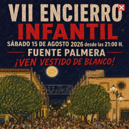
8 de agosto de 2026 //
Contacto
Se adjudica la obra de la
Cuesta de Peñalosa a Talleres
Llamas, de Montemayor