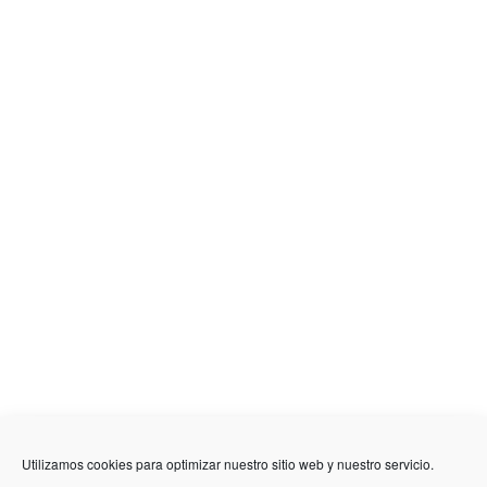
636 01 61 85
Fuente Palmera
info @ fuentepalmerainformacion.es
Utilizamos cookies para optimizar nuestro sitio web y nuestro servicio.
Privacidad
Aviso legal
Cookies