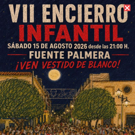
6 de agosto de 2026 //
Contacto
Rocío Luna vuelve a encabezar
el cartel de la Feria de La
Ventilla
ESCRITO POR
E. GUZMÁN
7 DE AGOSTO DE 2019
EN
SOCIEDAD