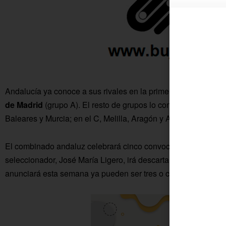
Andalucía ya conoce a sus rivales en la primera fase:
Castill
de Madrid
(grupo A). El resto de grupos lo conforman tres sel
Baleares y Murcia; en el C, Melilla, Aragón y Asturias; y en el
El combinado andaluz celebrará cinco convocatorias más -con 
seleccionador, José María Ligero, irá descartando jugadores
anunciará esta semana ya pueden ser tres o cuatro los que s