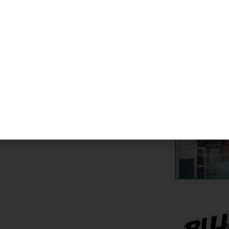
te noticia
ieres igualdad? Sí, quiero». Fuente
mera presenta su programación del 8M