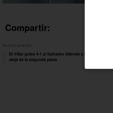
Compartir:
Noticia anterior
Siguien
El Villar golea 4-1 al Salvador Allende y lo
«¿Qu
aleja de la segunda plaza
Pal