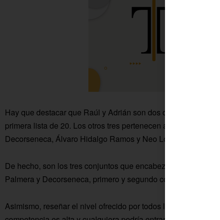
Hay que destacar que Raúl y Adrián son dos de los cinco ju
primera lista de 20. Los otros tres pertenecen al CD Global F
Decorseneca, Álvaro Hidalgo Ramos y Neo Lora Cejas, equipo
De hecho, son los tres conjuntos que encabezan la clasificaci
Palmera y Decorseneca, primero y segundo con 39 puntos, y G
Asimismo, reseñar el nivel ofrecido por todos los jugadores en
competencia es alta y cualquiera podría entrar en la convocator