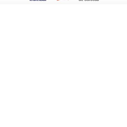
a La Mancha, Extremadura y la Comunidad
ecciones cada uno: en el B, Ceuta, Islas
 D, Canarias, Galicia y Cataluña.
partidos amistosos incluidos- en las que el
. Es muy posible que para la segunda que se
e caigan de la misma.