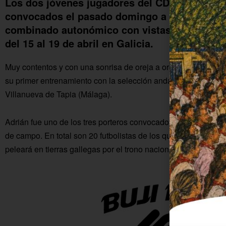
Los dos jóvenes jugadores del CD Colonia de
convocados el pasado domingo a la primera s
combinado autonómico con vistas al Campeon
del 15 al 19 de abril en Galicia.
Muy contentos y con una sonrisa de oreja a oreja concluyero
su primer entrenamiento con la selección andaluza benjamín de
Villanueva de Tapia (Málaga).
Adrián fue uno de los tres porteros convocados y Raúl, que ju
de campo. En total son 20 futbolistas de los que saldrá la co
peleará en tierras gallegas por el trono nacional del fútbol sa