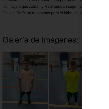
fácil. Ojalá que Adrián y Raúl puedan seguir adelante y pelee
Galicia. Sería un nuevo hito para el fútbol sala y para el depor
Galería de Imágenes: