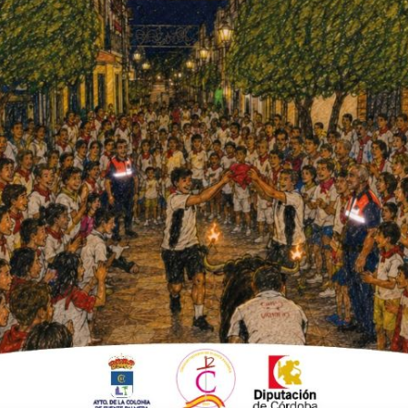
 Fuente Palmera Futsal fueron
esión de preparación del
ato de España que se celebrará
n Raúl Pavón Pino y Adrián Gutierrez Hidalgo
 fútbol sala, el cual tuvo lugar en
ega de cierre, uno de los diecisiete jugadores
nvocatoria definitiva de doce componentes que
la benjamín.