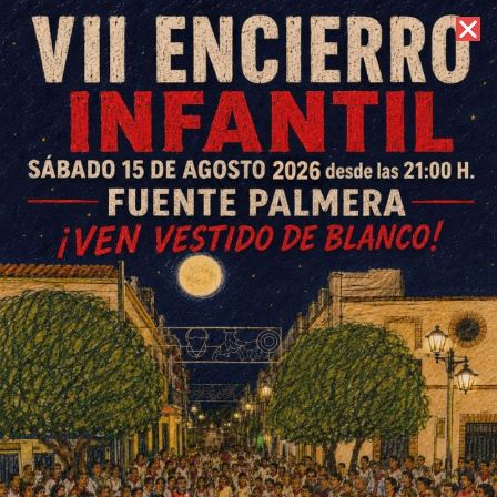
6 de agosto de 2026 //
Contacto
Rafael González Castell y
Josefa Hens Aguayo,
emigrantes 2018 en Ochavillo
del Río
ESCRITO POR
E. GUZMÁN
15 DE AGOSTO DE 2018