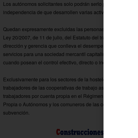
Los autónomos solicitantes solo podrán serlo por una sola ve
independencia de que desarrollen varias actividades identifi
Quedan expresamente excluidas las personas trabajadoras aut
Ley 20/2007, de 11 de julio, del Estatuto del trabajo autónom
dirección y gerencia que conlleva el desempeño del cargo de 
servicios para una sociedad mercantil capitalista, a título lucra
cuando posean el control efectivo, directo o indirecto de aquél
Exclusivamente para los sectores de la hostelería, del comercio
trabajadores de las cooperativas de trabajo asociado que h
trabajadores por cuenta propia en el Régimen Especial de la
Propia o Autónomos y los comuneros de las comunidades de b
subvención.