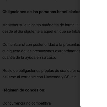
Obligaciones de las personas beneficiarias:
Mantener su alta como autónoma de forma ininterrumpidament
desde el día siguiente a aquel en que se inicie el plazo de pr
Comunicar si con posterioridad a la presentación de la solicit
cualquiera de las prestaciones extraordinarias de cese de act
cuantía de la ayuda en su caso.
Resto de obligaciones propias de cualquier solicitante de su
hallarse al corriente con Hacienda y SS, etc.
Régimen de concesión:
Concurrencia no competitiva