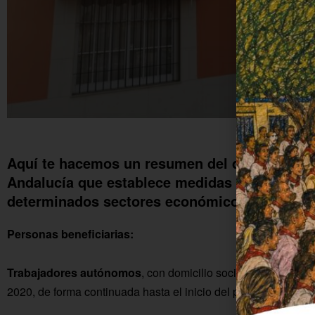
Salón Moyano
Aquí te hacemos un resumen del decreto publ
Andalucía que establece medidas urgentes pa
determinados sectores económicos.
Personas beneficiarias:
Trabajadores autónomos
, con domicilio social en Andalucía
2020, de forma continuada hasta el inicio del plazo de solicit