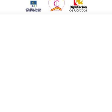
y 472). IAE 972.1 en el caso de peluquerías.
xtraordinarias de cese de actividad
20, de 29 de septiembre, o de la prórroga de
l Decreto-ley 24/2020, de 26 de junio.
4, 018, 663, 674, 972.1