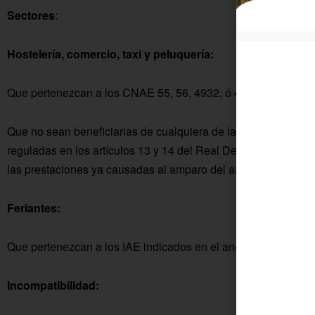
Sectores
:
Hostelería, comercio, taxi y peluquería:
Que pertenezcan a los CNAE 55, 56, 4932, ó 47 (excepto 471 
Que no sean beneficiarias de cualquiera de las prestaciones e
reguladas en los artículos 13 y 14 del Real Decreto-ley 30/20
las prestaciones ya causadas al amparo del artículo 9 del Rea
Feriantes:
Que pertenezcan a los IAE indicados en el anexo: 982.2, 982.
Incompatibilidad: