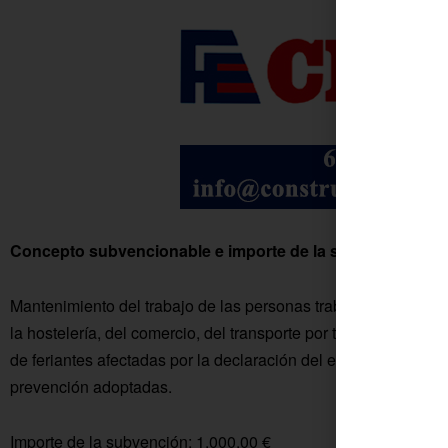
Concepto subvencionable e importe de la subvención:
Mantenimiento del trabajo de las personas trabajadoras por c
la hostelería, del comercio, del transporte por taxi, y de los s
de feriantes afectadas por la declaración del estado de alarm
prevención adoptadas.
Importe de la subvención: 1.000,00 €