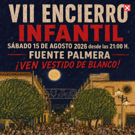
8 de agosto de 2026 //
Contacto
Piden 8 años de cárcel para el
acusado de apuñalar a su
exnovia embarazada en Fuente
Palmera
ESCRITO POR
E. G. MORÁN
14 DE MARZO DE 2025