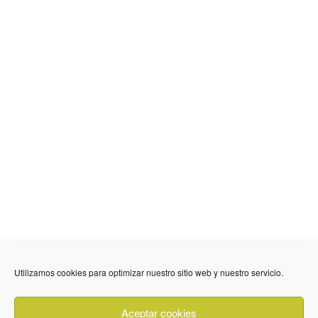
636 01 61 85
Fuente Palmera
info @ fuentepalmerainformacion.es
Utilizamos cookies para optimizar nuestro sitio web y nuestro servicio.
Privacidad
Aviso legal
Cookies
Aceptar cookies