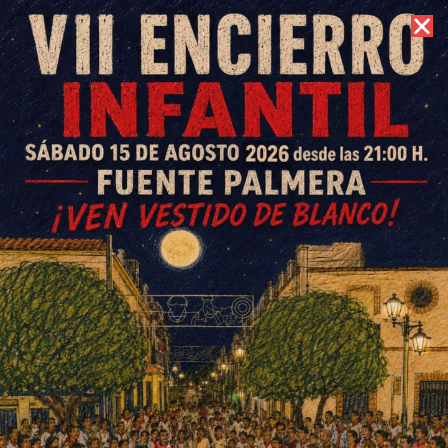
7 de agosto de 2026 //
Contacto
Ochavillo se tiñe de verde en la
I Marcha Solidaria Contra el
Cáncer
ESCRITO POR
E. GUZMÁN
4 DE FEBRERO DE 2016
EN
OCHAVILLO DEL RÍO