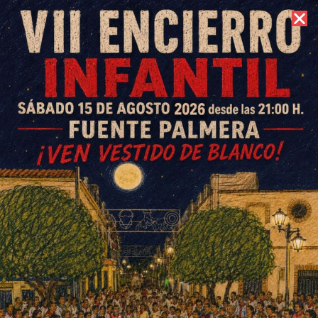
9 de agosto de 2026 //
Contacto
Ochavillo se suma a la
desinfección con tractor y a la
fabricación de mascarillas
ESCRITO POR
E. GUZMÁN
23 DE MARZO DE 2020
EN
OCHAVILLO DEL RÍO