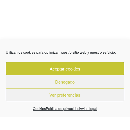
Utilizamos cookies para optimizar nuestro sitio web y nuestro servicio.
636 01 61 85
Fuente Palmera
info @ fuentepalmerainformacion.es
Aceptar cookies
Privacidad
Aviso legal
Cookies
Denegado
Quiénes Somos
Contacto
Ver preferencias
Cookies
Política de privacidad
Aviso legal
© 2026. Diseñado por
BeLynx Digital