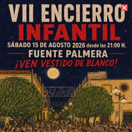
8 de agosto de 2026 //
Contacto
Numerosos parques y zonas
verdes de la Colonia se
rehabilitarán con 347.000