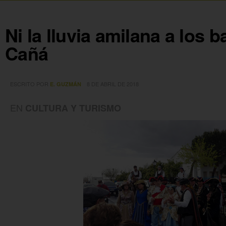
Ni la lluvia amilana a los 
Cañá
ESCRITO POR
8 DE ABRIL DE 2018
E. GUZMÁN
EN
CULTURA Y TURISMO