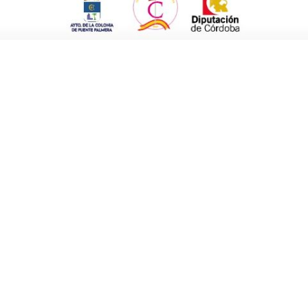
Asimismo, algunas vecinas de Cañada también
tegoría. La Plaza 1º de Mayo y su entorno se
con chozos, corrales, animales y la típica