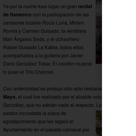
Ya por la noche tuvo lugar un gran
recital
de flamenco
con la participación de las
cantaoras locales Rocío Luna, Miriam
Rovira y Carmen Guisado, la ventillera
Mari Ángeles Seda, y el ochavillero
Rafael Guisado La Kabra, todos ellos
acompañados a la guitarra por Javier
Darío González Tobar. El colofón musical
lo puso el Trío Channel.
Con anterioridad se produjo otro acto destacado con el
descu
Mayo
, el cual fue realizado por el alcalde colono, Francisco 
González, que no sabían nada al respecto.
Los bandoleros les
estaba incrustada la placa de
agradecimiento que les regaló el
Ayuntamiento en el pasado carnaval por