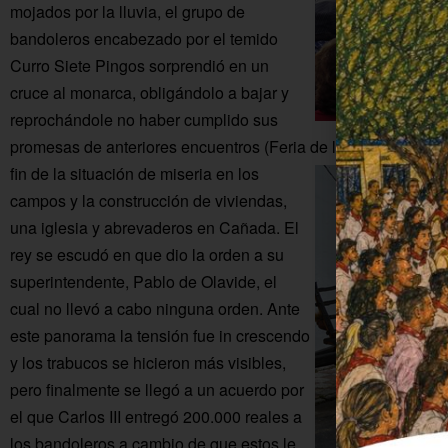
mojados por la lluvia, el grupo de
bandoleros encabezado por el temido
Curro Siete Pingos sorprendió en un
cruce al monarca, obligándolo a bajar y
reprochándole no haber cumplido sus
promesas de anteriores encuentros (Feria de los Municipios y
fin de la situación de miseria en los
campos y la construcción de viviendas,
una iglesia y abrevaderos en Cañada. El
rey se escudó en que dio la orden a su
superintendente, Pablo de Olavide, el
cual no llevó a cabo ninguna orden. Ante
este panorama la tensión fue in crescendo
y los trabucos se hicieron más visibles,
pero finalmente se llegó a un acuerdo por
el que Carlos III entregó 200.000 reales a
los bandoleros a cambio de que estos le