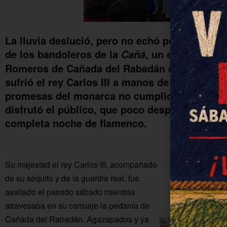
La lluvia deslució, pero no echó por tierra, l
de los bandoleros de la
, un evento org
Cañá
Romeros de Cañada del Rabadán que tuvo com
sufrió el rey Carlos III a manos de los bandid
promesas del monarca no cumplidas. Sin duda
disfrutó el público, que poco después llenó la
completa noche de flamenco.
Su majestad el rey Carlos III, acompañado
de su séquito y de la guardia real, fue
asaltado el pasado sábado mientras
atravesaba en su carruaje la pedanía de
Cañada del Rabadán. Agazapados y ya