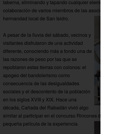
taberna, eliminando y tapando cualquier elemento actual con
colaboración de varios miembros de las asociaciones de mayo
hermandad local de San Isidro.
A pesar de la lluvia del sábado, vecinos y
visitantes disfrutaron de una actividad
diferente, conociendo más a fondo una de
las razones de peso por las que se
repoblaron estas tierras con colonos: el
apogeo del bandolerismo como
consecuencia de las desigualdades
sociales y el descontento de la población
en los siglos XVIII y XIX. Hace una
década, Cañada del Rabadán vivió algo
similar al participar en el concurso Rincones de la Vega, con
pequeña película de la experiencia.