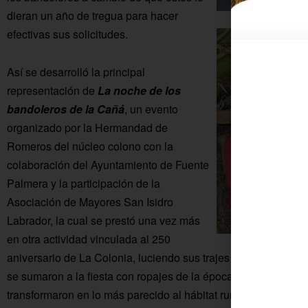
dieran un año de tregua para hacer
efectivas sus solicitudes.
Así se desarrolló la principal
representación de
La noche de los
bandoleros de la Cañá
, un evento
organizado por la Hermandad de
Romeros del núcleo colono con la
colaboración del Ayuntamiento de Fuente
Palmera y la participación de la
Asociación de Mayores San Isidro
Labrador, la cual se prestó una vez más
en otra actividad vinculada al 250
aniversario de La Colonia, luciendo sus trajes de colonos. 
se sumaron a la fiesta con ropajes de la época de bastante ca
transformaron en lo más parecido al hábitat rural de la época, 