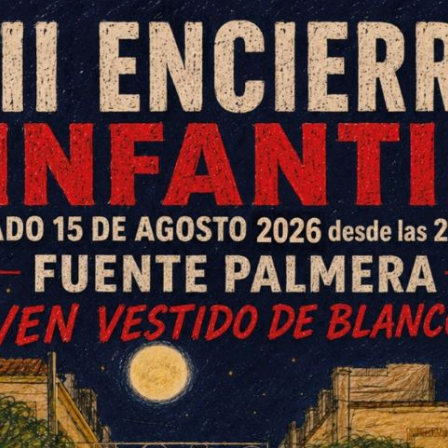
a jornada de sábado de La noche
anizado por la Hermandad de
o punto álgido el asalto que
os, que le recordaron recientes
, una gran recreación con la que
 taberna para asistir a una