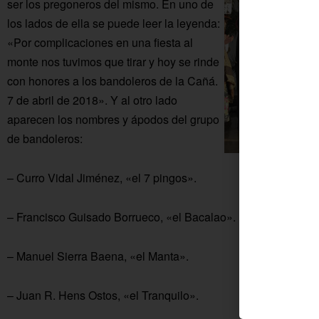
ser los pregoneros del mismo. En uno de
los lados de ella se puede leer la leyenda:
«Por complicaciones en una fiesta al
monte nos tuvimos que tirar y hoy se rinde
con honores a los bandoleros de la Cañá.
7 de abril de 2018». Y al otro lado
aparecen los nombres y ápodos del grupo
de bandoleros:
– Curro Vidal Jiménez, «el 7 pingos».
– Francisco Guisado Borrueco, «el Bacalao».
– Manuel Sierra Baena, «el Manta».
– Juan R. Hens Ostos, «el Tranquilo».