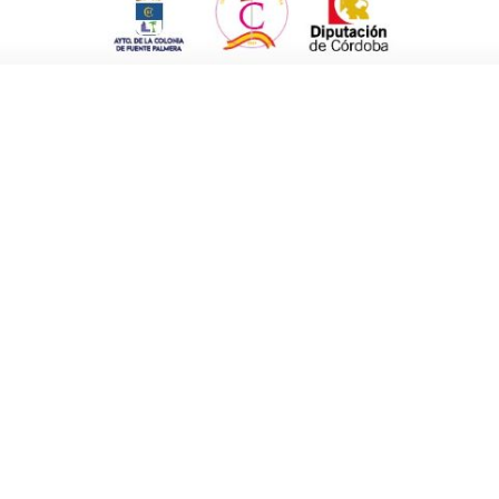
va, el alcalde de Fuente Carreteros, José
Ruiz, junto a varios miembros de su equipo
havillo del Río, Aroa Moro, y representantes
ica andaluza está inmersa en un proceso de
raducen en falta de inversión y una clara