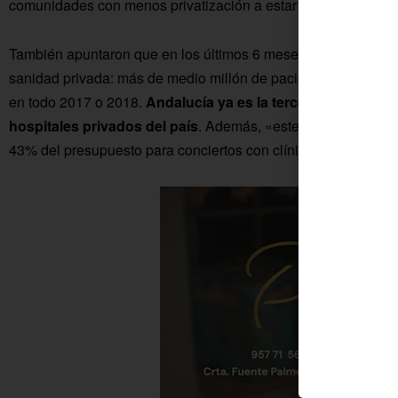
comunidades con menos privatización a estar en el grupo de c
También apuntaron que en los últimos 6 meses se están batien
sanidad privada: más de medio millón de pacientes derivados
en todo 2017 o 2018.
Andalucía ya es la tercera comunida
hospitales privados del país
. Además, «este año el gobiern
43% del presupuesto para conciertos con clínicas privadas».