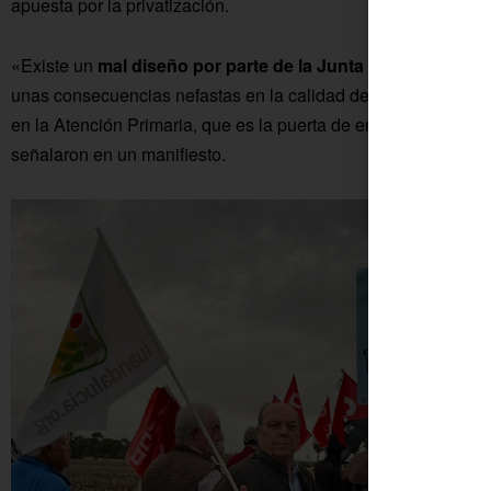
apuesta por la privatización.
«Existe un
mal diseño por parte de la Junta de Andalucía
y
unas consecuencias nefastas en la calidad de la atención sani
en la Atención Primaria, que es la puerta de entrada al sistem
señalaron en un manifiesto.