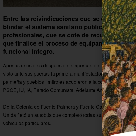
Entre las reivindicaciones que se exigen a la
blindar el sistema sanitario público, acabar c
profesionales, que se dote de recursos y sani
que finalice el proceso de equipamiento del h
funcional íntegro.
Apenas unos días después de la apertura del Hospital de Alt
visto ante sus puertas la primera manifestación. Alrededor de 
palmeña y pueblos limítrofes acudieron a la convocatoria reali
PSOE, IU, IA, Partido Comunista, Adelante Andalucía, CCOO
De la Colonia de Fuente Palmera y Fuente Carreteros asistier
Unida fletó un autobús que completó todas sus plazas. El res
vehículos particulares.