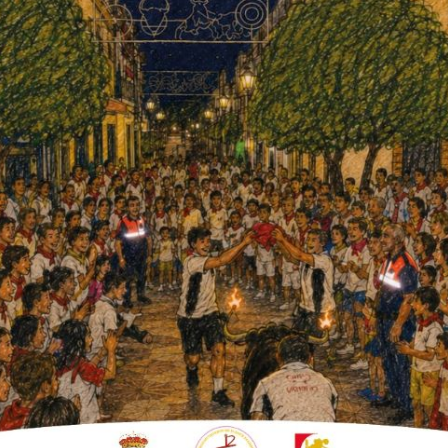
 Junta de Andalucía, destacan
on la precariedad de los
tarios a los Centros de Salud y
ospital palmeño y su plan
a Resolución de Palma del Río, este ya ha
un millar de personas de la localidad
zada por sindicatos y partidos de izquierda:
, UGT y SAT.
on unos cien vecinos y vecinas. Izquierda
to de manifestantes se desplazaron en