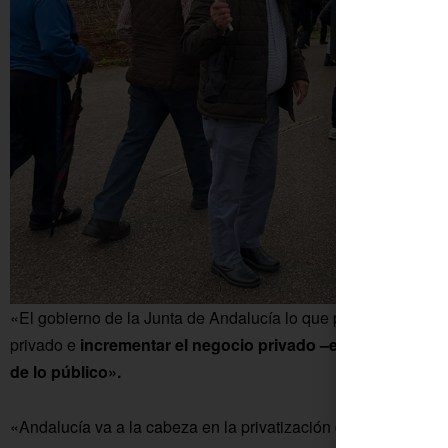
«El gobierno de la Junta de Andalucía lo que pretende es cont
privado e
incrementar el negocio privado –el de las asegur
de lo público».
«Andalucía va a la cabeza en la privatización de la sanidad 