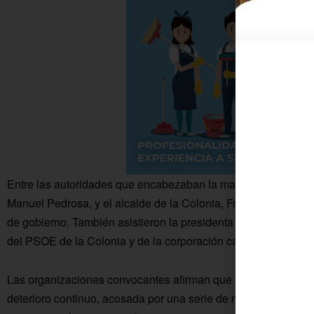
Entre las autoridades que encabezaban la marcha reivindicati
Manuel Pedrosa, y el alcalde de la Colonia, Francisco Javier 
de gobierno. También asistieron la presidenta de la ELA de Oc
del PSOE de la Colonia y de la corporación carretereña.
Las organizaciones convocantes afirman que la sanidad públ
deterioro continuo, acosada por una serie de medidas que se t