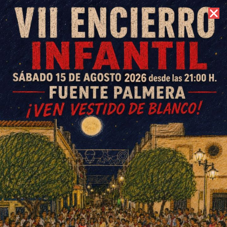
10 de agosto de 2026 //
Contacto
Manu García lleva la alta
costura artesanal española a
los Goya 2026