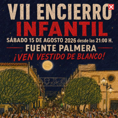
8 de agosto de 2026 //
Contacto
Los Locos, más cerca del cielo
ESCRITO POR
E. G. MORÁN
28 DE DICIEMBRE DE 2024