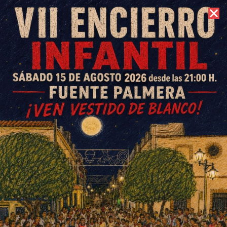
7 de agosto de 2026 //
Contacto
Los desfiles de Josefina
Novias, Higar Novias y Sara
Ostos llenan la Plaza Real