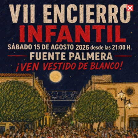
7 de agosto de 2026 //
Contacto
Llega la VI edición de
TitiriColonia, los días 5, 6 y 7
de diciembre