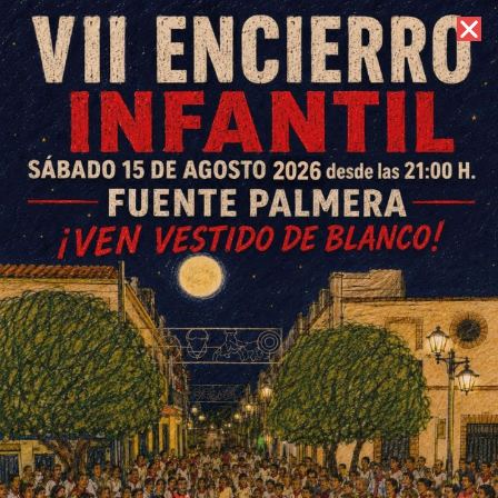
6 de agosto de 2026 //
Contacto
Las féminas de El Villar vencen
8-0 mientras los veteranos
villarengos y Cañada caen 3-0
ESCRITO POR
E. G. MORÁN
12 DE ENERO DE 2026
EN
DEPORTES