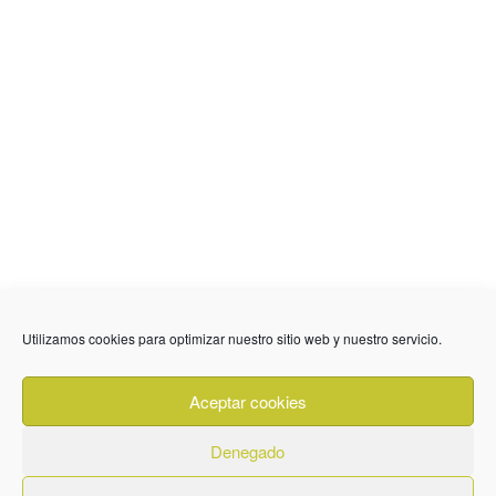
636 01 61 85
Fuente Palmera
info @ fuentepalmerainformacion.es
Utilizamos cookies para optimizar nuestro sitio web y nuestro servicio.
Privacidad
Aviso legal
Cookies
Aceptar cookies
Quiénes Somos
Contacto
Denegado