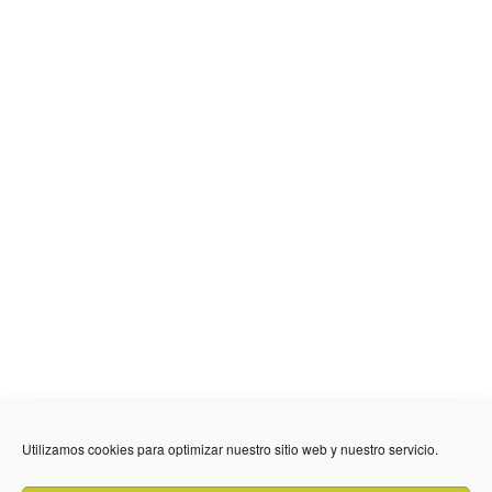
Utilizamos cookies para optimizar nuestro sitio web y nuestro servicio.
636 01 61 85
Fuente Palmera
info @ fuentepalmerainformacion.es