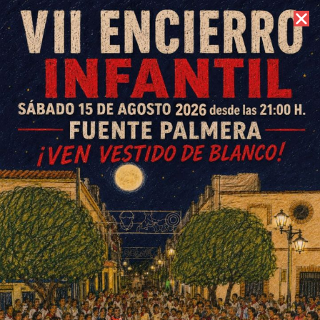
8 de agosto de 2026 //
Contacto
La Virgen del Carmen atrae a
cientos de personas en el
colofón de la feria de Ochavillo
ESCRITO POR
E. GUZMÁN
17 DE JULIO DE 2017
EN
OCHAVILLO DEL RÍO