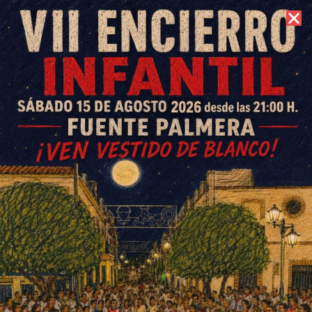
6 de agosto de 2026 //
Contacto
La Ventilla gana en los penaltis
la Liga Local de Fútbol 7
ESCRITO POR
E. G. MORÁN
17 DE AGOSTO DE 2024
EN
DEPORTES