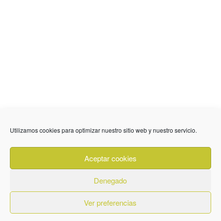
Utilizamos cookies para optimizar nuestro sitio web y nuestro servicio.
636 01 61 85
Fuente Palmera
info @ fuentepalmerainformacion.es
Aceptar cookies
Privacidad
Aviso legal
Cookies
Denegado
Quiénes Somos
Contacto
Ver preferencias