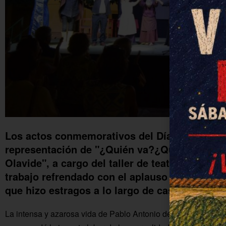
Los actos conmemorativos del Día de La Colon
representación de "¿Quién va?¿Quién vive? C
Olavide", a cargo del taller de teatro Camba
trabajo refrendado con el aplauso final del púb
que hizo estragos a lo largo de casi toda la o
La intensa y azarosa vida de Pablo Antonio de Olavide y Jaúregu