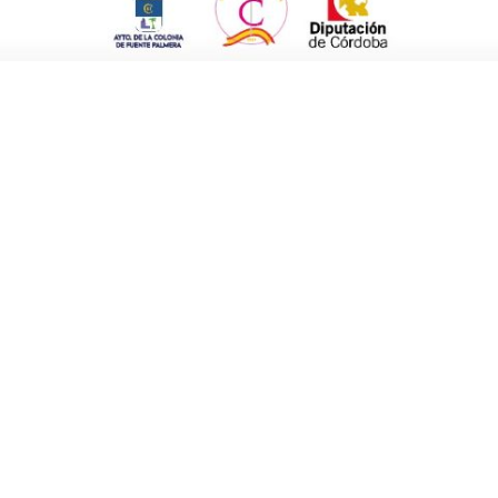
por Antonio Barrera.
Manuel Castel, en el inmenso papel de
apel de Johann Kaspar Thürriegel; Antonio
Paqui Mengual; Juan Luis Hens; Antonia
 Manuel López y Fernando Silva en las
evado esta obra a varios municipios de las
 La Carlota, recientemente. Y seguirá
, el 8 de octubre, cuando estará en el Día de
tación, y una
galería de imágenes
.
o institucional del 5 de julio con los