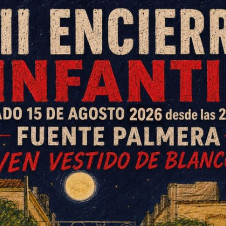
ia los abrió anoche la
on todos ustedes el gran
lache. Nuevo reconocimiento a su
lico. El único lunar, el sonido,
bra.
i, el ilustre peruano al que el rey Carlos III