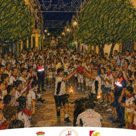
colonización, se resumió y escenificó en algo
s y actores colonos aficionados.
Ayuntamiento de Fuente Palmera, Quique
rtando aquel inicio con el charlestón, se