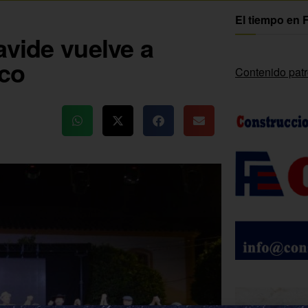
El tiempo en 
avide vuelve a
ico
Contenido pat