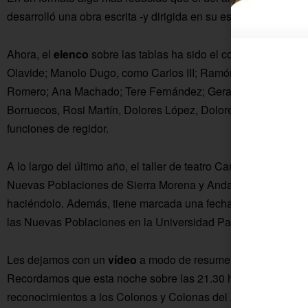
desarrolló una obra escrita -y dirigida en su estreno en 2024- 
Ahora, el
elenco
sobre las tablas ha sido el compuesto por: 
Olavide; Manolo Dugo, como Carlos III; Ramón Dugo, en el p
Romero; Ana Machado; Tere Fernández; Gerardo Fernández; 
Borruecos, Rosi Martín, Dolores López, Dolores Gálvez, José
funciones de regidor.
A lo largo del último año, el taller de teatro Cambalache ha ll
Nuevas Poblaciones de Sierra Morena y Andalucía, entre ellos
haciéndolo. Además, tiene marcada una fecha en el calendario
las Nuevas Poblaciones en la Universidad Pablo de Olavide.
Les dejamos con un
vídeo
a modo de resumen de la represen
Recordamos que esta noche sobre las 21.30 h. comenzará el act
reconocimientos a los Colonos y Colonas del Año.