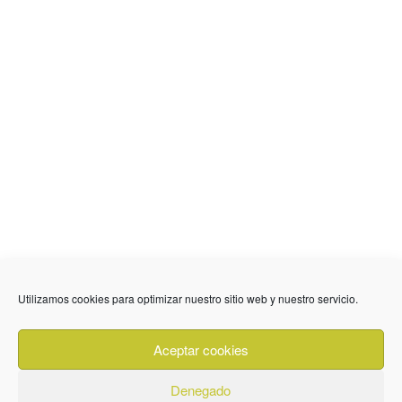
636 01 61 85
Fuente Palmera
info @ fuentepalmerainformacion.es
Utilizamos cookies para optimizar nuestro sitio web y nuestro servicio.
Privacidad
Aviso legal
Cookies
Aceptar cookies
Quiénes Somos
Contacto
Denegado