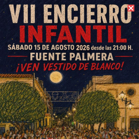
10 de agosto de 2026 //
Contacto
La jornada amateur se salda
con tres victorias y una derrota
ESCRITO POR
E. G. MORÁN
18 DE NOVIEMBRE DE 2024
EN
DEPORTES