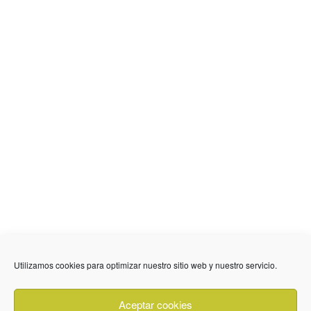
Utilizamos cookies para optimizar nuestro sitio web y nuestro servicio.
636 01 61 85
Fuente Palmera
info @ fuentepalmerainformacion.es
Aceptar cookies