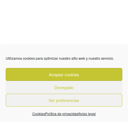
Utilizamos cookies para optimizar nuestro sitio web y nuestro servicio.
636 01 61 85
Fuente Palmera
info @ fuentepalmerainformacion.es
Aceptar cookies
Privacidad
Aviso legal
Cookies
Denegado
Quiénes Somos
Contacto
Ver preferencias
Cookies
Política de privacidad
Aviso legal
© 2026. Diseñado por
BeLynx Digital