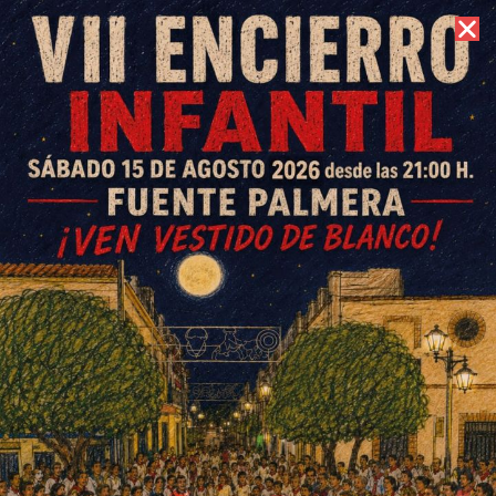
8 de agosto de 2026 //
Contacto
La incidencia acumulada llega
hoy a 972,8, un día antes de la
revisión de las medidas
ESCRITO POR
E. G. MORÁN
7 DE ABRIL DE 2021
EN
SOCIEDAD