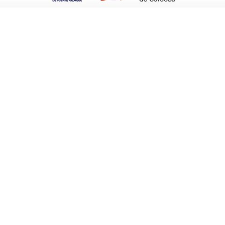
objetivo claro: “permitir a las ELAs realizar
etencias propias o transferidas, así como
nciación
hasta el próximo 31 de marzo
, a