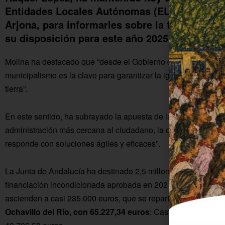
Entidades Locales Autónomas (ELAs) de la pro
Arjona, para informarles sobre la financiació
su disposición para este año 2025.
Molina ha destacado que “desde el Gobierno de Juanma More
municipalismo es la clave para garantizar la igualdad de opor
tierra”.
En este sentido, ha subrayado la apuesta de la Junta por los 
administración más cercana al ciudadano, la que conoce de 
responde con soluciones ágiles y eficaces”.
La Junta de Andalucía ha destinado 2,5 millones de euros a l
financiación incondicionada aprobada en 2021. En el caso de 
ascienden a casi 285.000 euros, que se reparten entre Encin
Ochavillo del Río, con 65.227,34 euros
; Castil de Campos, c