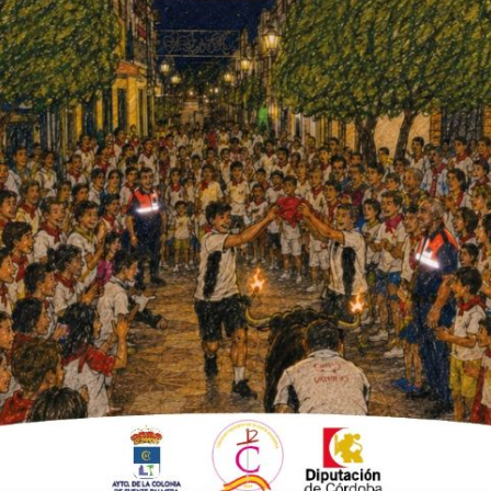
vincia, entre ellos Manuel
n que el Ejecutivo andaluz pone a
no tenemos una convicción clara: el
tunidades en todos los rincones de nuestra
ayuntamientos y las ELAs, “porque son la
primera mano sus necesidades y la que
as ELAs andaluzas dentro de la línea de
la provincia de Córdoba, los fondos
arejo de Córdoba, con 117.801,41 euros;
on 52.900,91 euros; y Algallarín, con