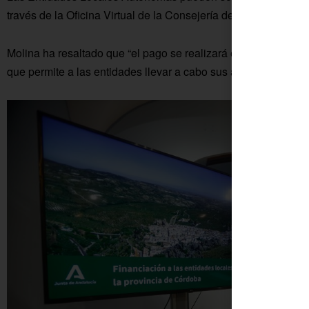
través de la Oficina Virtual de la Consejería de Justicia, Admi
Molina ha resaltado que “el pago se realizará en un único abo
que permite a las entidades llevar a cabo sus actuaciones con 