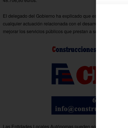
48.706,50 euros.
El delegado del Gobierno ha explicado que este fondo tiene un 
cualquier actuación relacionada con el desarrollo de sus comp
mejorar los servicios públicos que prestan a sus vecinos”.
Las Entidades Locales Autónomas pueden solicitar esta fina