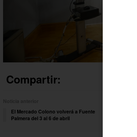
Compartir:
Noticia anterior
Siguien
El Mercado Colono volverá a Fuente
Luis
Palmera del 3 al 6 de abril
des