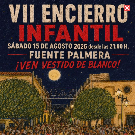
7 de agosto de 2026 //
Contacto
La diseñadora Ágatha Ruiz de
la Prada inaugura la XVIII
Fuente Palmera de Boda