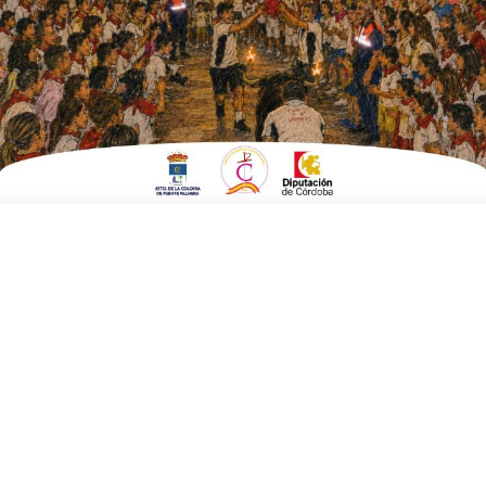
promocional CórdobaDModa
ESCRITO POR
E. G. MORÁN
23 DE SEPTIEMBRE DE 2025
EN
FERIA DE LA BODA