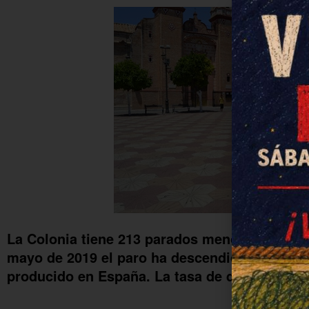
La Colonia tiene 213 parados menos que hace
mayo de 2019 el paro ha descendido un 27%,
producido en España. La tasa de desempleo s