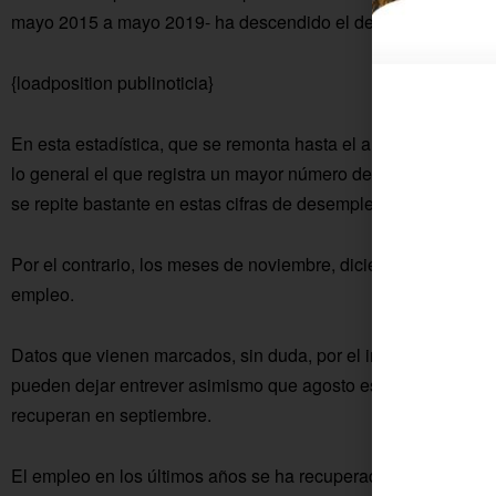
mayo 2015 a mayo 2019- ha descendido el desempleo un 27
{loadposition publinoticia}
En esta estadística, que se remonta hasta el año 2005, se p
lo general el que registra un mayor número de parados de dic
se repite bastante en estas cifras de desempleo.
Por el contrario, los meses de noviembre, diciembre y el prop
empleo.
Datos que vienen marcados, sin duda, por el inicio, transcurs
pueden dejar entrever asimismo que agosto es un mes donde 
recuperan en septiembre.
El empleo en los últimos años se ha recuperado con respecto 