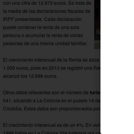
con una cifra de 12.873 euros. Se trata de
la media de las declaraciones fiscales de
IRPF presentadas. Cada declaración
puede contener la renta de una sola
persona o acumular la renta de varias
personas de una misma unidad familiar.
El crecimiento interanual de la Renta se sitúa en un 2,3%. En
1.000 euros, púes en 2013 se registró una Renta media de 11
alcanzó los 12.588 euros.
Otros datos relevantes son el número de
turismos por cada 
541, situando a La Colonia en el puesto 14 de entre los 75 mu
Córdoba. Estos datos son proporcionados por la Dirección Gen
El crecimiento interanual es de un 4%. En veinte años la cifr
1998 había en La Colonia 324 turismos por cada 1.000 habitant