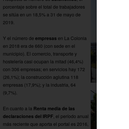
porcentaje sobre el total de trabajadores
se sitúa en un 18,5% a 31 de mayo de
2019.
Y el número de
empresas
en La Colonia
en 2018 era de 660 (con sede en el
municipio). El comercio, transporte y
hostelería casi ocupan la mitad (46,4%)
con 306 empresas; en servicios hay 172
(26,1%); la construcción aglutina 118
empresas (17,9%); y la industria, 64
(9,7%).
En cuanto a la
Renta media de las
declaraciones del IRPF
, el período anual
más reciente que aporta el portal es 2016,