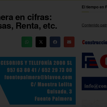
El tiempo en 
ra en cifras:
as, Renta, etc.
Contenido pat