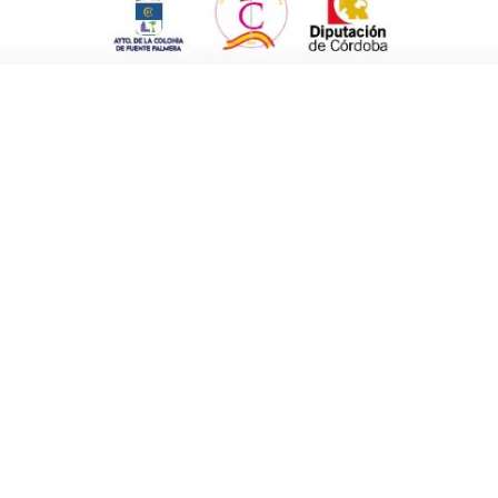
%.
uede comprobar como el mes de agosto es por
ha serie histórica. El mes de marzo también
io mayo suelen ser bastante positivos para el
o y fin de las campañas agrícolas y que
se producen bajas laborales que se
a los años más duros de la crisis, quedando