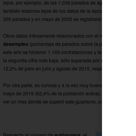
lejos, por ejemplo, de los 1.038 parados de agosto de 2014 o
también estamos lejos de los datos de la épcoa de la burbuja
305 parados y en mayo de 2005 se registraron 319 personas 
Otros datos íntimamente relacionados con el mercado laboral
desempleo
(porcentaje de parados sobre la población en eda
este año se hicieron 1.169 contrataciones y la tasa de paro se
la segunda cifra más baja, sólo superada por el 7,9% del pas
12,2% de paro en julio y agosto de 2015, respectivamente.
Por otra parte, es curiosa y a la vez muy buena cifra la de 4.
mayo de 2019 (62,4% de la población activa), ya que hay qu
ver un mes donde se superó este guarismo, con 4.519 afiliaci
Respecto al número de
autónomos
, el