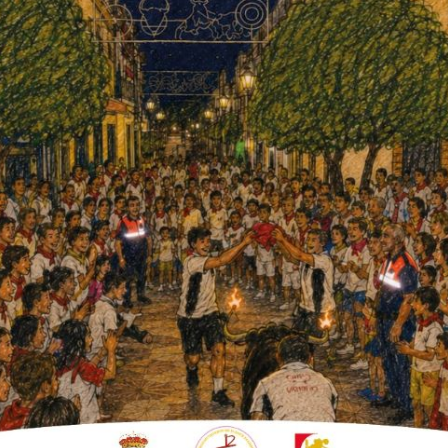
mpleo Estatal (SEPE) a fecha del pasado 31
el mismo mes de 2017 eran 600, en 2016
 registraron 786. En cuatro años –desde