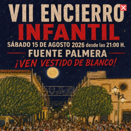
10 de agosto de 2026 //
Contacto
La Cigüeña recibe en la
Diputación el galardón del Día
de la Provincia
ESCRITO POR
E. G. MORÁN
11 DE NOVIEMBRE DE 2022
EN
SOCIEDAD