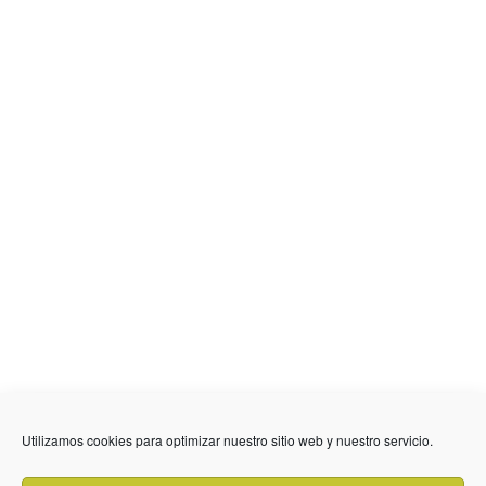
Utilizamos cookies para optimizar nuestro sitio web y nuestro servicio.
636 01 61 85
Fuente Palmera
info @ fuentepalmerainformacion.es