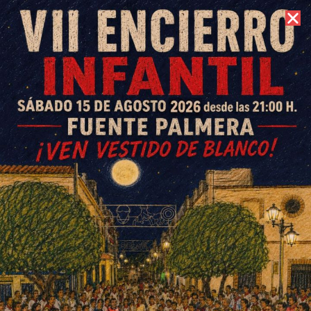
8 de agosto de 2026 //
Contacto
La Carrera Popular Benéfica
de Fuente Palmera cumple 15
años
ESCRITO POR
E. G. MORÁN
12 DE FEBRERO DE 2026
EN
DEPORTES