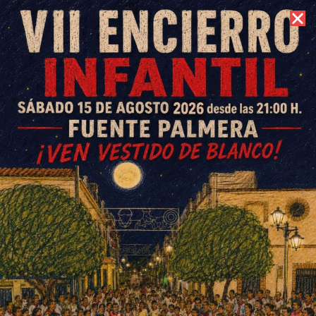
6 de agosto de 2026 //
Contacto
Juan José Garrido vuelve a
sus raíces en el pregón de
feria de Fuente Carreteros