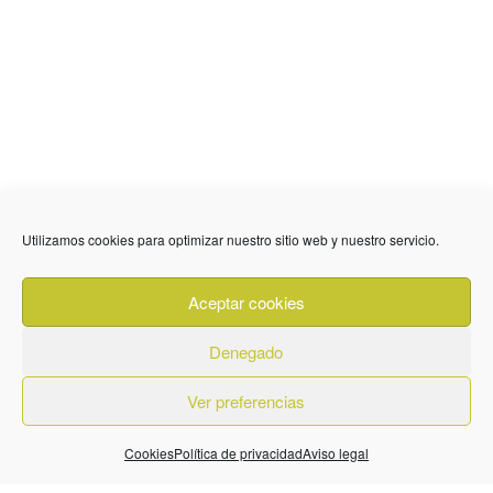
Utilizamos cookies para optimizar nuestro sitio web y nuestro servicio.
636 01 61 85
Fuente Palmera
info @ fuentepalmerainformacion.es
Aceptar cookies
Privacidad
Aviso legal
Cookies
Denegado
Quiénes Somos
Contacto
Ver preferencias
Cookies
Política de privacidad
Aviso legal