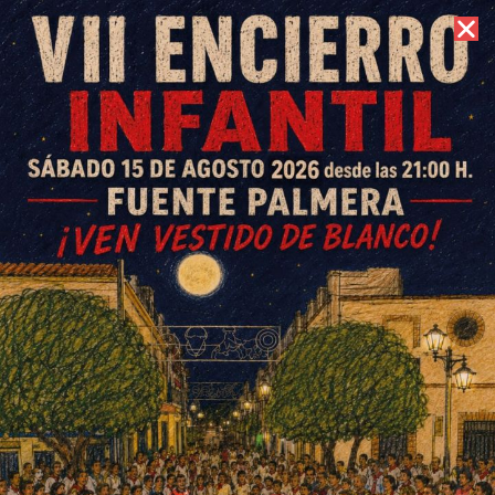
6 de agosto de 2026 //
Contacto
Juan Gordillo ya está en Lyon
para disputar el WorldSkills
2024
ESCRITO POR
E. G. MORÁN
7 DE SEPTIEMBRE DE 2024
EN
SOCIEDAD