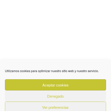
636 01 61 85
Fuente Palmera
info @ fuentepalmerainformacion.es
Utilizamos cookies para optimizar nuestro sitio web y nuestro servicio.
Privacidad
Aviso legal
Cookies
Aceptar cookies
Quiénes Somos
Contacto
Denegado
Ver preferencias