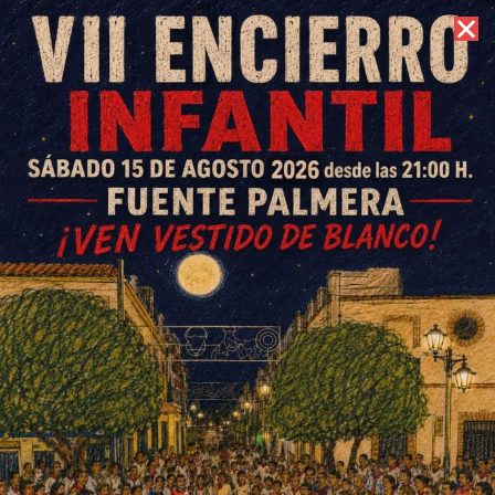
8 de agosto de 2026 //
Contacto
Jaime Óscar García cuenta al
público colono su experiencia
de viaje ‘Del Pueblo a China’
ESCRITO POR
E. GUZMÁN
11 DE ENERO DE 2018
EN
SOCIEDAD