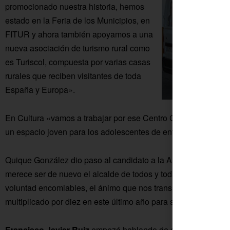
promocionado nuestra historia, hemos
estado en la Feria de los Municipios, en
FITUR y ahora también apoyamos a una
nueva asociación de turismo rural como
es Turiscol, compuesta por varias casas
rurales que reciben visitantes de toda
España y Europa».
En Cultura «vamos a trabajar por ese Centro Cultural en Los 
un espacio joven para los adolescentes de entre 12 y 18 año
Quique González dio paso al candidato a la Alcaldía, Franci
merece ser de nuevo el alcalde de todos y todas los colonos 
voluntad encomiables, el ánimo que nos transmite, y que junt
multiplicado por diez en este último año para sacarlo todo ade
Francisco Javier Ruiz
empezó hablando de que la candidatur