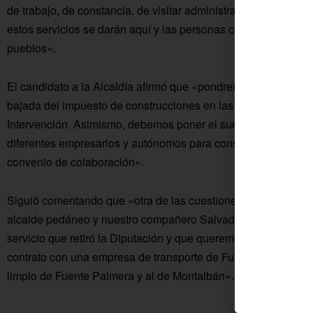
de trabajo, de constancia, de visitar administraciones… ya sea
estos servicios se darán aquí y las personas con necesidades
pueblos».
El candidato a la Alcaldía afirmó que «pondremos en marcha
bajada del impuesto de construcciones en las aldeas al 1% si
Intervención. Asimismo, debemos poner el suelo lucrativo que
diferentes empresarios y autónomos para construir viviendas 
convenio de colaboración».
Siguió comentando que «otra de las cuestiones que nos han pe
alcalde pedáneo y nuestro compañero Salvador Fernández, 
servicio que retiró la Diputación y que queremos recuperarlo
contrato con una empresa de transporte de Fuente Palmera y va
limpio de Fuente Palmera y al de Montalbán».