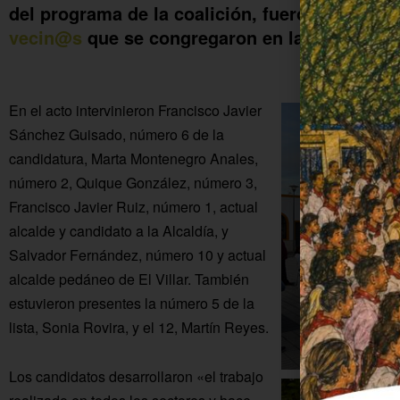
del programa de la coalición, fueron lo más e
vecin@s
que se congregaron en la Plaza Real 
En el acto intervinieron Francisco Javier
Sánchez Guisado, número 6 de la
candidatura, Marta Montenegro Anales,
número 2, Quique González, número 3,
Francisco Javier Ruiz, número 1, actual
alcalde y candidato a la Alcaldía, y
Salvador Fernández, número 10 y actual
alcalde pedáneo de El Villar. También
estuvieron presentes la número 5 de la
lista, Sonia Rovira, y el 12, Martín Reyes.
Los candidatos desarrollaron «el trabajo