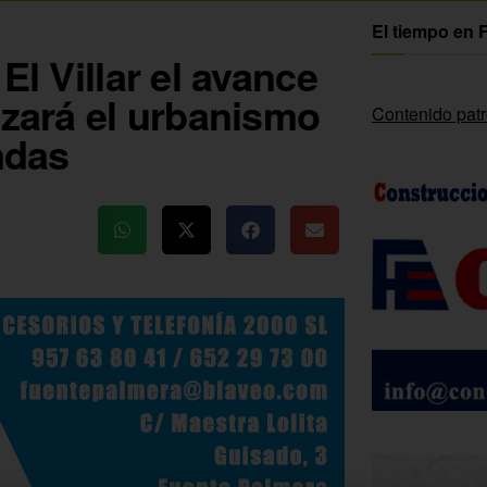
El tiempo en 
El Villar el avance
izará el urbanismo
Contenido pat
ndas