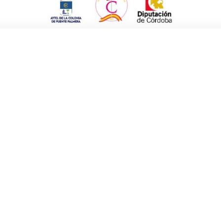
 unos 55.000 euros a unas 40 asociaciones y
olectivos».