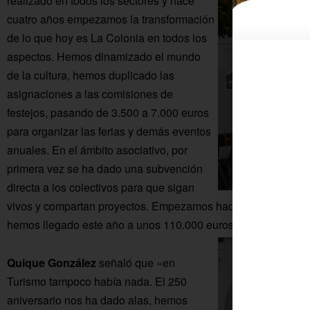
realizado en todos los sectores y hace
cuatro años empezamos la transformación
de lo que hoy es La Colonia en todos los
aspectos. Hemos dinamizado el mundo
de la cultura, hemos duplicado las
asignaciones a las comisiones de
festejos, pasando de 3.500 a 7.000 euros
para organizar las ferias y demás eventos
anuales. En el ámbito asociativo, por
primera vez se ha dado una subvención
directa a los colectivos para que sigan
vivos y compartan proyectos. Empezamos hace tres años con
hemos llegado este año a unos 110.000 euros para unos 70 c
Quique González
señaló que «en
Turismo tampoco había nada. El 250
aniversario nos ha dado alas, hemos