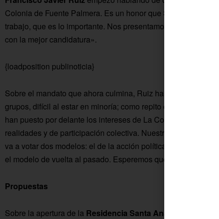
Colonia de Fuente Palmera. Es un honor que Salvador venga 
trabajo, que es lo importante. Nos presentamos con un aval, 
con la mejor candidatura».
{loadposition publinoticia}
Sobre el mandato que ahora culmina, Ruiz habló de que «ha si
grupos, difícil al estar en minoría; como repito en todos los
han puesto por delante los intereses de La Colonia y no los p
realidades y de participación colectiva. Nuestro programa no e
va a votar dos modelos: el de la acción política que debe esta
el modelo de vuelta al pasado. Esperemos que La Colonia vot
Propuestas
Sobre la apertura de la
Residencia Santa Ana
, indicó que «