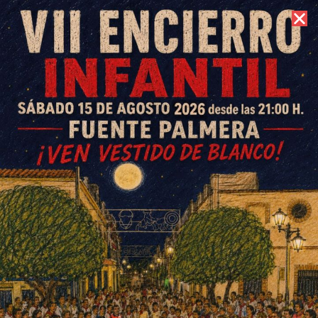
7 de agosto de 2026 //
Contacto
IU propone ayudas a
autónomos y empresas
locales