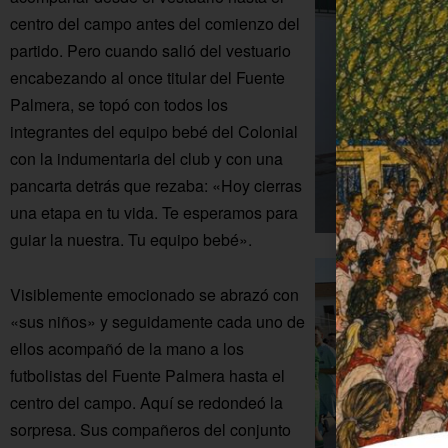
centro del campo antes del comienzo del
partido. Pero cuando salió del vestuario
encabezando al once titular del Fuente
Palmera, se topó con todos los
integrantes del equipo bebé del Colonial
con la indumentaria del club y con una
pancarta detrás que rezaba: «Hoy cierras
una etapa en tu vida. Te esperamos para
guiar la nuestra. Tu equipo bebé».
Visiblemente emocionado se abrazó con
«sus niños» y seguidamente cada uno de
ellos acompañó de la mano a los
futbolistas del Fuente Palmera hasta el
centro del campo. Aquí se redondeó la
sorpresa. Sus compañeros del conjunto