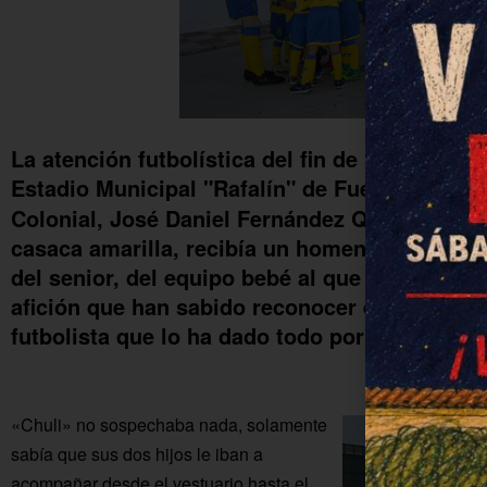
La atención futbolística del fin de semana est
Estadio Municipal "Rafalín" de Fuente Palmer
Colonial, José Daniel Fernández Quirantes, "C
casaca amarilla, recibía un homenaje sorpre
del senior, del equipo bebé al que entrena y, e
afición que han sabido reconocer el compromi
futbolista que lo ha dado todo por el escudo 
«Chuli» no sospechaba nada, solamente
sabía que sus dos hijos le iban a
acompañar desde el vestuario hasta el