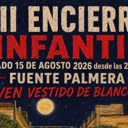
aba en la tarde del domingo en el
a, donde el
del
eterno capitán
huli", en su último partido con la
sa por parte de sus compañeros
n definitiva, de todo el club y una
so, la lucha y la humildad de un
colono en siete temporadas.