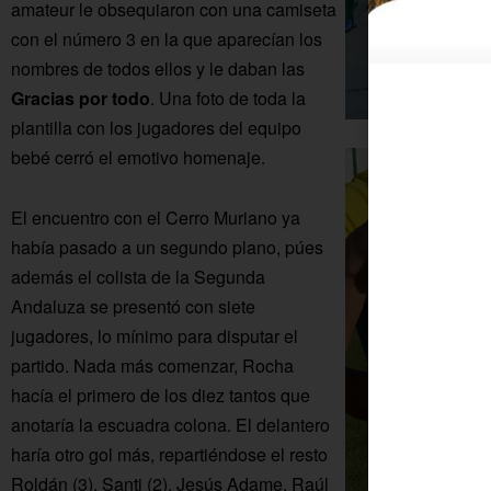
amateur le obsequiaron con una camiseta
con el número 3 en la que aparecían los
nombres de todos ellos y le daban las
Gracias por todo
. Una foto de toda la
plantilla con los jugadores del equipo
bebé cerró el emotivo homenaje.
El encuentro con el Cerro Muriano ya
había pasado a un segundo plano, púes
además el colista de la Segunda
Andaluza se presentó con siete
jugadores, lo mínimo para disputar el
partido. Nada más comenzar, Rocha
hacía el primero de los diez tantos que
anotaría la escuadra colona. El delantero
haría otro gol más, repartiéndose el resto
Roldán (3), Santi (2), Jesús Adame, Raúl