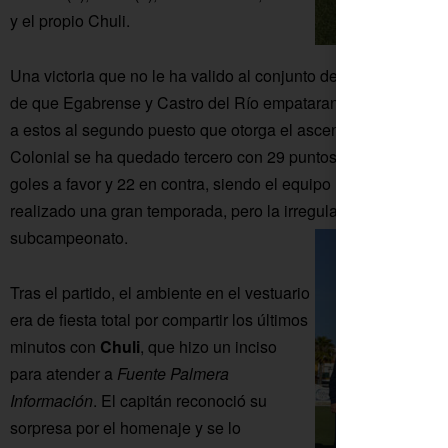
y el propio Chuli.
Una victoria que no le ha valido al conjunto de Moyano para
de que Egabrense y Castro del Río empataran en Cabra. Pero 
a estos al segundo puesto que otorga el ascenso a Primera 
Colonial se ha quedado tercero con 29 puntos. Ha cosechado 9
goles a favor y 22 en contra, siendo el equipo más anotador d
realizado una gran temporada, pero la irregularidad -sobre tod
subcampeonato.
Tras el partido, el ambiente en el vestuario
era de fiesta total por compartir los últimos
minutos con
Chuli
, que hizo un inciso
para atender a
Fuente Palmera
Información
. El capitán reconoció su
sorpresa por el homenaje y se lo