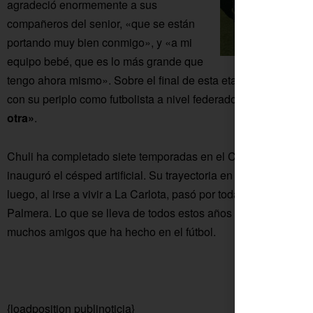
agradeció enormemente a sus
compañeros del senior, «que se están
portando muy bien conmigo», y «a mi
equipo bebé, que es lo más grande que
tengo ahora mismo». Sobre el final de esta etapa, comentaba
con su periplo como futbolista a nivel federado, «pero
siempre
otra»
.
Chuli ha completado siete temporadas en el CD Colonial, dur
inauguró el césped artificial. Su trayectoria en este deporte 
luego, al irse a vivir a La Carlota, pasó por todas las categorí
Palmera. Lo que se lleva de todos estos años es el compañerism
muchos amigos que ha hecho en el fútbol.
{loadposition publinoticia}