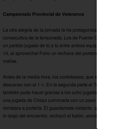
Campeonato Provincial de Veteranos
La otra alegría de la jornada la ha protagonizado el
Tartesso
consecutiva de la temporada. Los de Fuente Carreteros se im
un partido jugado de tú a tú entre ambos equipos. Muy pronto 
10, al aprovechar Foño un rechace del portero para con un zu
mallas.
Antes de la media hora, los cordobeses, que son octavos en l
descanso con el 1-1. En la segunda parte el Tartessos siguió
también pudo hacer gracias a los ocho jugadores que hoy habí
una jugada de Chiqui culminada con un pase en profundidad a 
rematara a portería. El guardameta visitante, que ya había sa
lo largo del encuentro, rechazó el balón, siendo remachado po