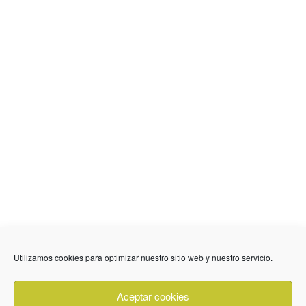
Utilizamos cookies para optimizar nuestro sitio web y nuestro servicio.
636 01 61 85
Fuente Palmera
info @ fuentepalmerainformacion.es
Aceptar cookies