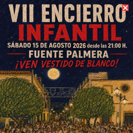
8 de agosto de 2026 //
Contacto
Homenaje de l@s niñ@s de
Ochavillo a la bibliotecaria, Ani
Hilinger
ESCRITO POR
E. GUZMÁN
26 DE DICIEMBRE DE 2017
EN
OCHAVILLO DEL RÍO