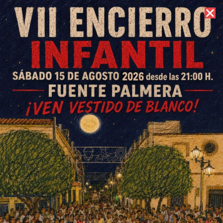
9 de agosto de 2026 //
Contacto
Gran acogida al primer desfile
de mascotas de la Asociación
4 Patitas
ESCRITO POR
E. G. MORÁN
28 DE SEPTIEMBRE DE 2025
EN
SOCIEDAD