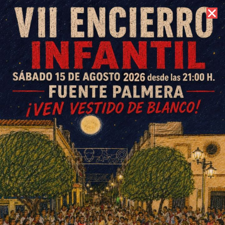
7 de agosto de 2026 //
Contacto
Gloria Martín Quero, medalla
de bronce en el Campeonato
de España de Kick Boxing
ESCRITO POR
E. G. MORÁN
17 DE JULIO DE 2024
EN
DEPORTES