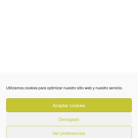
Utilizamos cookies para optimizar nuestro sitio web y nuestro servicio.
636 01 61 85
Fuente Palmera
info @ fuentepalmerainformacion.es
Aceptar cookies
Privacidad
Aviso legal
Cookies
Denegado
Quiénes Somos
Contacto
Ver preferencias