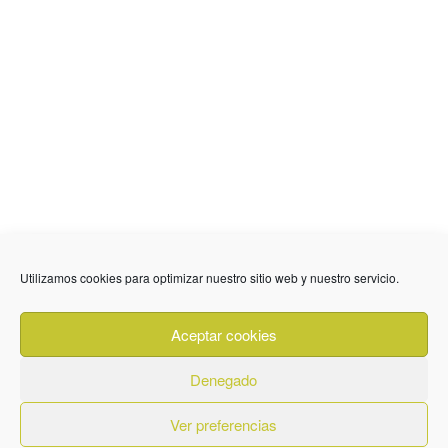
Utilizamos cookies para optimizar nuestro sitio web y nuestro servicio.
636 01 61 85
Fuente Palmera
info @ fuentepalmerainformacion.es
Aceptar cookies
Privacidad
Aviso legal
Cookies
Denegado
Quiénes Somos
Contacto
Ver preferencias