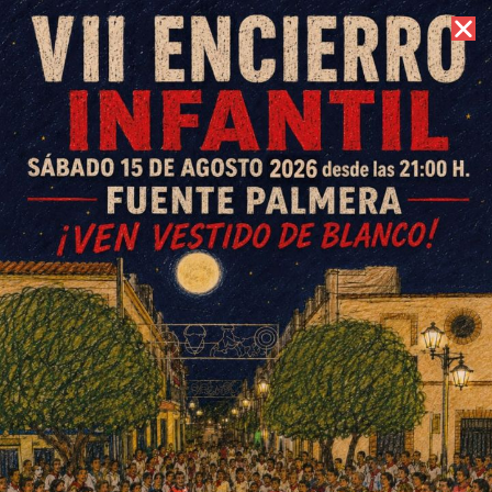
7 de agosto de 2026 //
Contacto
Fuente Palmera y Cañada
vencen y los equipos
villarengos firman sendas
derrotas
ESCRITO POR
E. G. MORÁN
24 DE FEBRERO DE 2025