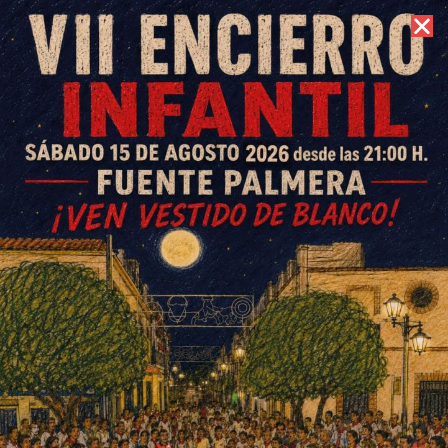
7 de agosto de 2026 //
Contacto
Fuente Palmera enciende su
Navidad con un espectáculo
de luz y sonido
ESCRITO POR
E. G. MORÁN
6 DE DICIEMBRE DE 2025
EN
SOCIEDAD