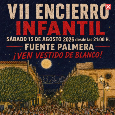
9 de agosto de 2026 //
Contacto
Fuente Palmera, distinguido
como Pueblo Saludable de la
provincia de Córdoba
ESCRITO POR
E. G. MORÁN
28 DE OCTUBRE DE 2022
EN
SOCIEDAD