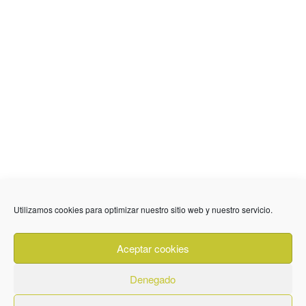
636 01 61 85
Fuente Palmera
info @ fuentepalmerainformacion.es
Utilizamos cookies para optimizar nuestro sitio web y nuestro servicio.
Privacidad
Aviso legal
Cookies
Aceptar cookies
Quiénes Somos
Contacto
Denegado