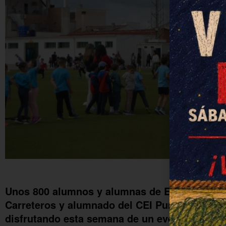
Salto de altura
Unos 800 alumnos y alumnas de Educación Pr
Carreteros y alumnado del CEI Purísima Con
disfrutando esta semana de un evento donde 