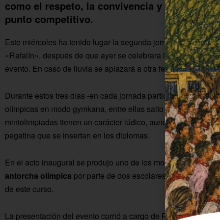
como el respeto, la convivencia y el compañe
punto competitivo.
Este miércoles ha tenido lugar la segunda jornada de la activ
«Rafalín», después de que ayer se celebrara la inauguración. 
evento. En caso de lluvia se aplazará a otra fecha.
Durante estos tres días -en cada jornada participa un ciclo de
olímpicas en modo gymkana, entre ellas salto de altura, salto 
miniolimpiadas tienen un carácter lúdico, aunque también se
pegatina que se insertan en los diplomas.
En el acto inaugural se produjo uno de los momentos más sig
antorcha olímpica
por parte de dos escolares, la cual ha reco
de este curso.
La presentación del evento corrió a cargo de Ricardo Casas, 