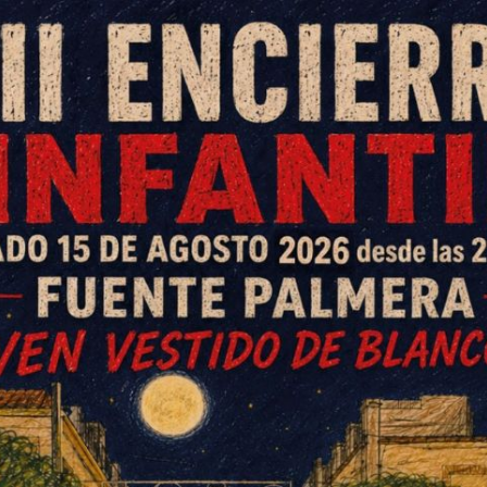
imaria de La Colonia y Fuente
cepción de Fuente Palmera están
priman los valores del olimpismo