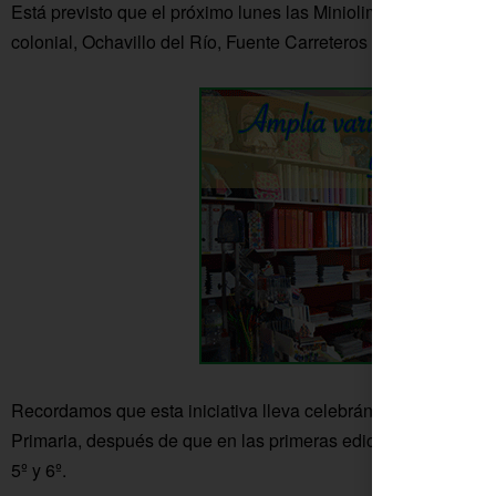
Está previsto que el próximo lunes las Miniolimpiadas conti
colonial, Ochavillo del Río, Fuente Carreteros y Cañada del 
Recordamos que esta iniciativa lleva celebrándose durante c
Primaria, después de que en las primeras ediciones, con sed
5º y 6º.