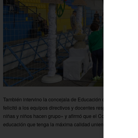
También intervino la concejala de Educación del Ayuntamien
felicitó a los equipos directivos y docentes responsables por
niñas y niños hacen grupo» y afirmó que el Consistorio segui
educación que tenga la máxima calidad uniendo a los pueblo