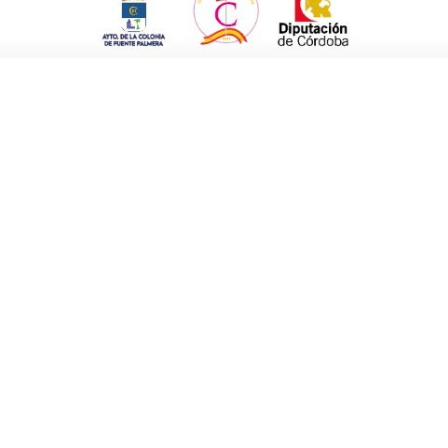
ación con el resto de colegios. «Se trata de
ga bien con un espíritu colaborativo».
 que colabora cediendo las instalaciones,
ismo a la Asociación Empresarial, que aportó
 al enfermero de referencia y a Protección