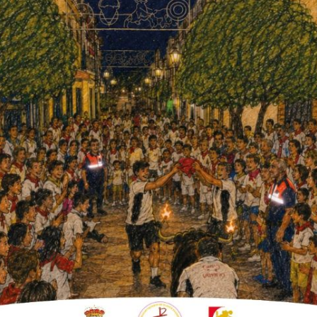
rismo, sin olvidar ese necesario
idad en el Estadio Municipal Rafael Durán
Mañana, si el tiempo lo permite se cerrará el
 Primaria-, el alumnado realiza seis pruebas
de longitud, lanzamiento, velocidad, etc. Las
 entregan medallas simbólicas en forma de
nificativos como es el
encendido de la
rrido todos los centros educativos a lo largo
director del CEPR Federico García Lorca,