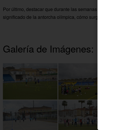
Por último, destacar que durante las semanas previas los coleg
significado de la antorcha olímpica, cómo surgieron las prime
Galería de Imágenes: