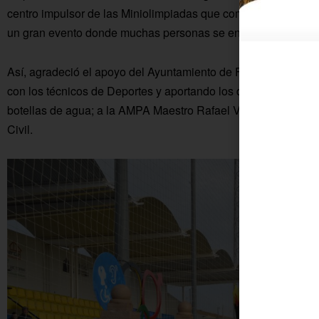
centro impulsor de las Miniolimpiadas que comparte la organiz
un gran evento donde muchas personas se encargan de que sal
Así, agradeció el apoyo del Ayuntamiento de Fuente Palmera,
con los técnicos de Deportes y aportando los diplomas. Asim
botellas de agua; a la AMPA Maestro Rafael Valero, con fruta;
Civil.