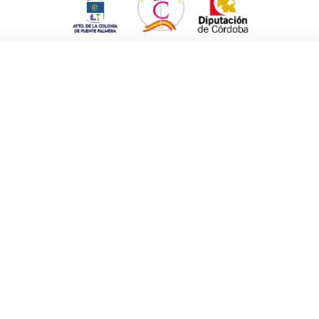
na y su elenco de artistas que ofrecieron un
rección de una ingeniosa maestra de
sde la mujer forzuda, malabaristas,
… Todo un espectáculo de humor.