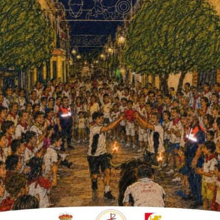
culo en la plaza
 jornada de sábado que se
En el concurso de disfraces
 Circo Purpurina, Los Navis y Los
muchas ganas de pasarlo bien el pasado
las primeras horas de la tarde culminando en
tras se iba llenando la plaza de los más
as, naves extraterrestres carretereñas,
najes de Baiana, los Na’vi de Avatar, jóvenes