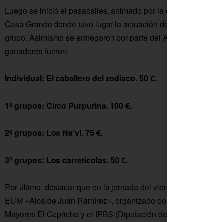
Luego se inició el pasacalles, animado por la charanga «Los 
Casa Grande donde tuvo lugar la actuación del cuarteto «Cal 
grupo. Asimismo se entregaron por parte del Ayuntamiento lo
ganadores fueron:
Individual: El caballero del zodiaco. 50 €.
1º grupos: Circo Purpurina. 100 €.
2º grupos: Los Na’vi. 75 €.
3º grupos: Los carretícolas. 50 €.
Por último, destacar que en la jornada del viernes se celebró 
EUM «Alcalde Juan Ramírez», organizado por el Ayuntamiento
Mayores El Capricho y el IPBS (Diputación de Córdoba).