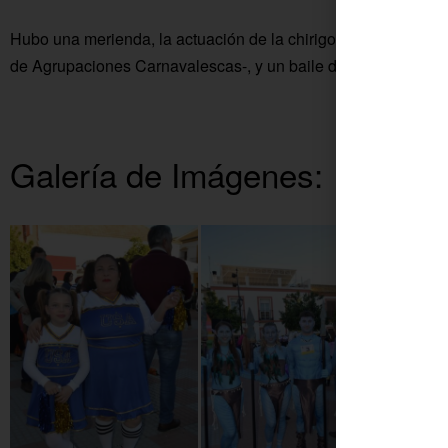
Hubo una merienda, la actuación de la chirigota cordobesa 
de Agrupaciones Carnavalescas-, y un baile de Carnaval para t
Galería de Imágenes: