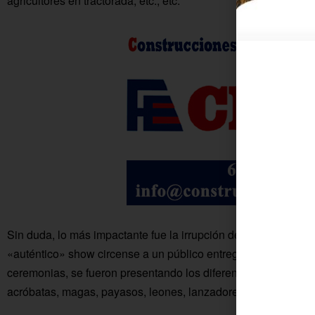
agricultores en tractorada, etc., etc.
Sin duda, lo más impactante fue la irrupción del Circo Purpuri
«auténtico» show circense a un público entregado. Bajo la di
ceremonias, se fueron presentando los diferentes números, de
acróbatas, magas, payasos, leones, lanzadores de cuchillos