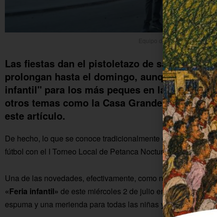
Equipo de gobierno en el recin
Las fiestas dan el pistoletazo de salida este j
prolongan hasta el domingo, aunque hoy miérc
infantil" para los más peques en la plaza. La 
otros temas como la Casa Grande o los Pres
este artículo.
De hecho, lo que se conoce tradicionalmente como preferia
fútbol con el I Torneo Local de Petanca Nocturno, organizado
Una de las novedades, efectivamente, como nos cuenta la con
«Feria infantil»
de este miércoles 2 de julio en la plaza, con mú
espuma y una merienda para todas las niñas y niños participa