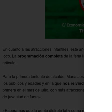
En cuanto a las atracciones infantiles, este año se suman algu
loco. La
programación completa
de la feria
la pueden consult
artículo.
Para la primera teniente de alcalde, María José García, se tra
los públicos y edades y en la que
nos reivindicamos después
primera en el mes de julio, con más atracciones infantiles, 
de juventud de fuera».
«Esperamos que la gente disfrute tal y como nosotros hemos 