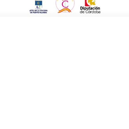
 de
Juan José Garrido Pavón
, catedrático de
as. Además de las actuaciones de los grupos
on Aceite
para la noche del viernes, una
actuarán el Trío Conexión y la Orquesta Alma
 buen sabor de boca en la edición 2024,
na del domingo será el Toque de Diana con la
n chocolate.