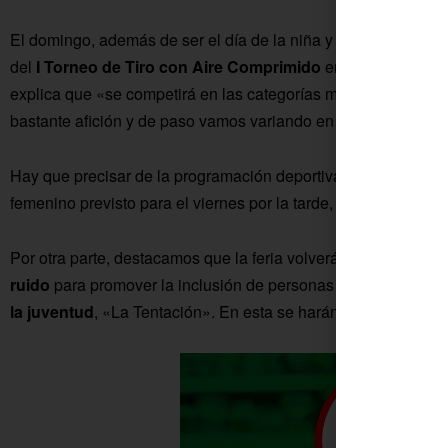
El domingo, además de ser el día de la niña y el niño en las 
del
I Torneo de Tiro con Aire Comprimido
en el polideporti
explica que «se competirá en las categorías muelle/pistón y a
bastante afición y de paso vamos variando en las actividades
Hay que precisar de la programación deportiva que se ha cancel
femenino previsto para el viernes por la tarde, debido a las al
Por otra parte, destacamos que la feria volverá a contar con e
ruido
para promover la inclusión de personas con autismo o hi
la juventud
, «La Tentación». En esta se harán las fiestas de l