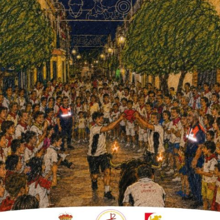
to ferial
ueves con la víspera y se
oles se organiza una "feria
apertura de la Piscina Municipal y
upuestos son motivo también de
 comenzó el pasado domingo en el campo de
 por el Club de Petanca de Fuente Carreteros.
cejala de Festejos, Carmen Hidalgo, es la
sica, dj, castillos acuáticos, fiesta de la
ntes por gentileza del Ayunamiento».