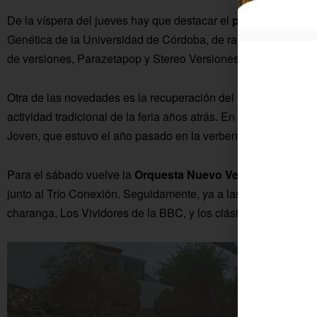
De la víspera del jueves hay que destacar el
pregón
a cargo
Genética de la Universidad de Córdoba, de raíces carretereñ
de versiones, Parazetapop y Stereo Versiones.
Otra de las novedades es la recuperación del
Hoyo de Pan c
actividad tradicional de la feria años atrás. En esta jornada 
Joven, que estuvo el año pasado en la verbena de agosto.
Para el sábado vuelve la
Orquesta Nuevo Versalles
que dejó
junto al Trío Conexión. Seguidamente, ya a las 7 de la maña
charanga, Los Vividores de la BBC, y los clásicos, churros co