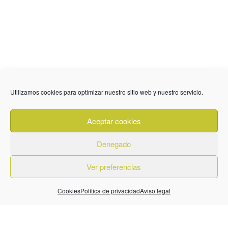
Utilizamos cookies para optimizar nuestro sitio web y nuestro servicio.
636 01 61 85
Fuente Palmera
info @ fuentepalmerainformacion.es
Aceptar cookies
Privacidad
Aviso legal
Cookies
Denegado
Quiénes Somos
Contacto
Ver preferencias
Cookies
Política de privacidad
Aviso legal
© 2026. Diseñado por
BeLynx Digital